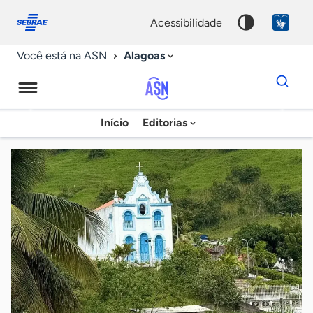
Fale
Acessibilidade
conosco
0
acessibilidade
9
Alagoas
Você está na ASN
Dados
para
busca
Agência
Início
Editorias
Palavra
Sebrae
chave
de
Notícias