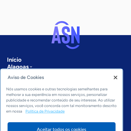
Início
Alagoas
Sobre a ASN
Aviso de Cookies
Últimas notícias
Entre em contato
Nós usamos cookies e outras tecnologias semelhantes para
Editorias
melhorar a sua experiência em nossos serviços, personalizar
publicidade e recomendar conteúdo de seu interesse. Ao utilizar
Economia & Política
nossos serviços, você concorda com tal monitoramento descrito
em nossa
Política de Privacidade
Inovação & Tecnologia
Cultura empreendedora
Dados
Aceitar todos os cookies