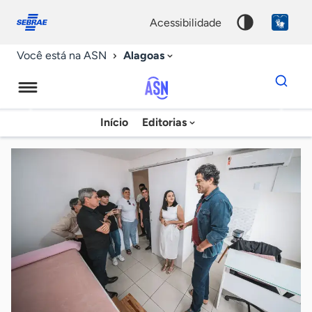
Fale
Acessibilidade
conosco
0
acessibilidade
9
Alagoas
Você está na ASN
Dados
para
busca
Agência
Início
Editorias
Palavra
Sebrae
chave
de
Notícias