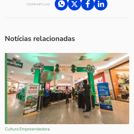
COMPARTILHE
Acesse nossos canais de atendimento
Ficou com alguma dúvida?
.
Se
você é um profissional da imprensa, entre em contato pelo
imprensa@sebrae.com.br
fale com a ASN em cada UF
ou
Notícias relacionadas
Cultura Empreendedora