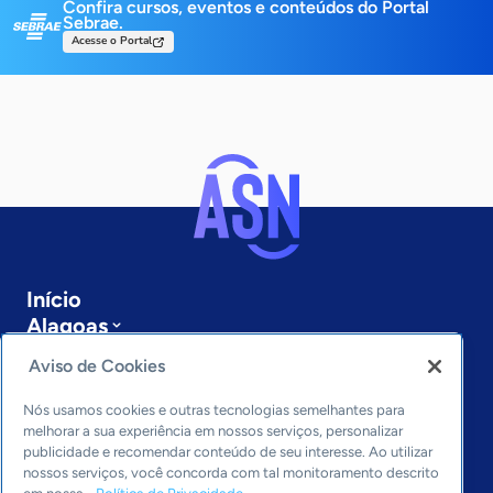
Confira cursos, eventos e conteúdos do Portal
Sebrae.
Acesse o Portal
Início
Alagoas
Sobre a ASN
Aviso de Cookies
Últimas notícias
Entre em contato
Nós usamos cookies e outras tecnologias semelhantes para
Editorias
melhorar a sua experiência em nossos serviços, personalizar
publicidade e recomendar conteúdo de seu interesse. Ao utilizar
Economia & Política
nossos serviços, você concorda com tal monitoramento descrito