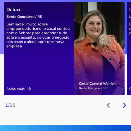
Delucci
Bento Gonçalves / RS
L
Sem saber muito sobre
empreendedorismo, o casal contou
com o Sebrae para aprender tudo
sobre o assunto, colocar o negócio
nos eixos e ainda abrir uma nova
empresa
Cíntia Ceriotti Weirich
Bento Gonçalves / RS
Saiba mais
1
/10