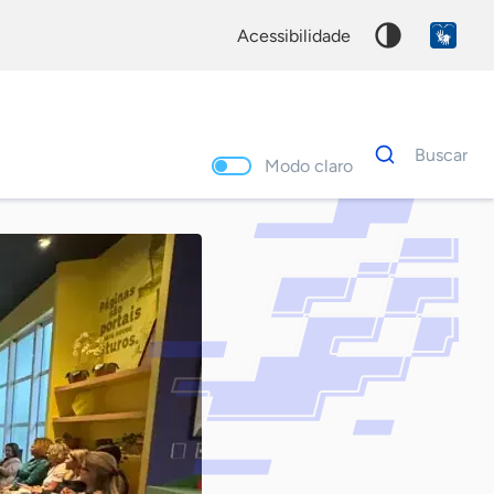
acessibilidade
Dados
Buscar
para
Modo claro
busca
Palavra
chave