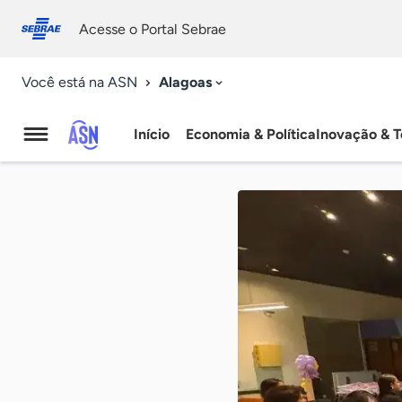
Fale
Acessibilidade
conosco
0
Acesse o Portal Sebrae
9
Alagoas
Você está na ASN
Início
Economia & Política
Inovação & T
Agência
Sebrae
de
Notícias