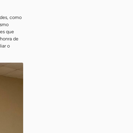
ades, como
nismo
des que
 honra de
iar o