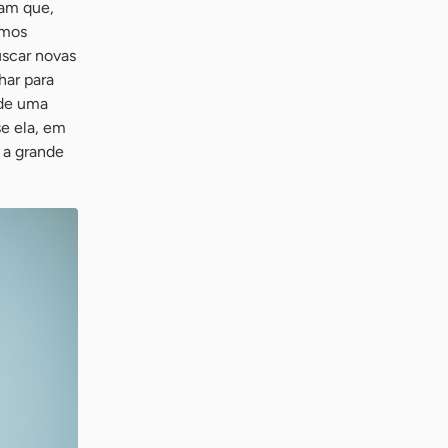
ram que,
imos
uscar novas
ar para
 de uma
se ela, em
é a grande