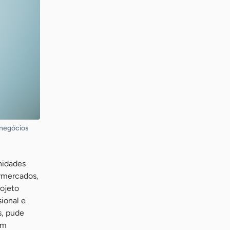
 negócios
nidades
ermercados,
ojeto
ional e
s, pude
êm