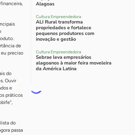
financeira,
Alagoas
Cultura Empreendedora
ALI Rural transforma
ncipais
propriedades e fortalece
o
pequenos produtores com
oduto.
inovação e gestão
rtância de
Cultura Empreendedora
 eu preciso
Sebrae leva empresários
alagoanos à maior feira moveleira
da América Latina
ais do
s. Ouvir
ados e
os práticos
bife”,
lista do
agora passa