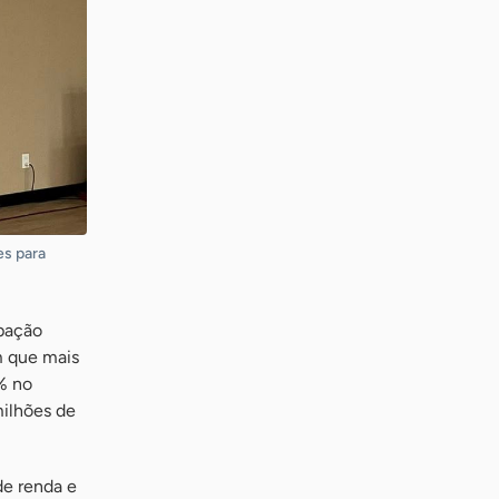
es para
pação
m que mais
% no
milhões de
de renda e