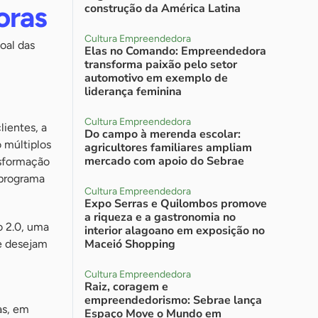
oras
construção da América Latina
Cultura Empreendedora
oal das
Elas no Comando: Empreendedora
transforma paixão pelo setor
automotivo em exemplo de
liderança feminina
Cultura Empreendedora
lientes, a
Do campo à merenda escolar:
 múltiplos
agricultores familiares ampliam
mercado com apoio do Sebrae
nsformação
 programa
Cultura Empreendedora
Expo Serras e Quilombos promove
a riqueza e a gastronomia no
o 2.0, uma
interior alagoano em exposição no
Maceió Shopping
ue desejam
Cultura Empreendedora
Raiz, coragem e
empreendedorismo: Sebrae lança
as, em
Espaço Move o Mundo em