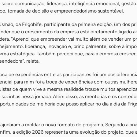
 sobre comunicação, liderança, inteligência emocional, gestão 
ico, tomada de decisão e empreendedorismo sustentável.
usmão, da Frigobife, participante da primeira edição, um dos pri
nder que o crescimento da empresa está diretamente ligado a
dera. “Aprendi que empreender vai muito além de vender um pr
nejamento, liderança, inovação e, principalmente, sobre a impo
orma estratégica. Também percebi que, para a empresa crescer,
endedora”, relata.
roca de experiências entre as participantes foi um dos diferenci
encial para mim foi a troca de experiências com outras mulhere
quistas de quem vive a mesma realidade trouxe muitos aprendiz
sozinhas nessa jornada. Além disso, as mentorias e os conteúd
ortunidades de melhoria que posso aplicar no dia a dia da Frigo
a ajudaram a moldar o novo formato do programa. Segundo a ana
fim, a edição 2026 representa uma evolução do projeto, que 