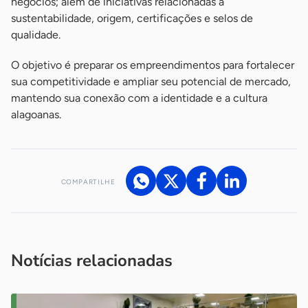
negócios; além de iniciativas relacionadas à
sustentabilidade, origem, certificações e selos de
qualidade.
O objetivo é preparar os empreendimentos para fortalecer
sua competitividade e ampliar seu potencial de mercado,
mantendo sua conexão com a identidade e a cultura
alagoanas.
COMPARTILHE
Acesse nossos canais de atendimento
Ficou com alguma dúvida?
.
Se
você é um profissional da imprensa, entre em contato pelo
imprensa@sebrae.com.br
fale com a ASN em cada UF
ou
Notícias relacionadas