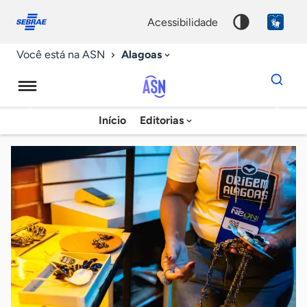
Fale
Acessibilidade
conosco
0
acessibilidade
9
Alagoas
Você está na ASN
Dados
para
busca
Agência
Início
Editorias
Palavra
Sebrae
chave
de
Notícias