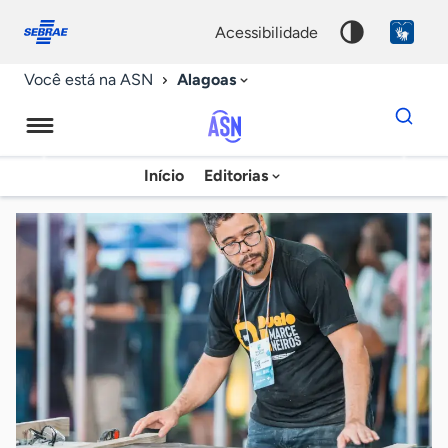
Fale
Acessibilidade
conosco
0
acessibilidade
9
Alagoas
Você está na ASN
Dados
para
busca
Agência
Início
Editorias
Palavra
Sebrae
chave
de
Notícias