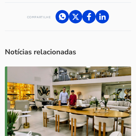
COMPARTILHE
Acesse nossos canais de atendimento
Ficou com alguma dúvida?
.
Se
você é um profissional da imprensa, entre em contato pelo
imprensa@sebrae.com.br
fale com a ASN em cada UF
ou
Notícias relacionadas