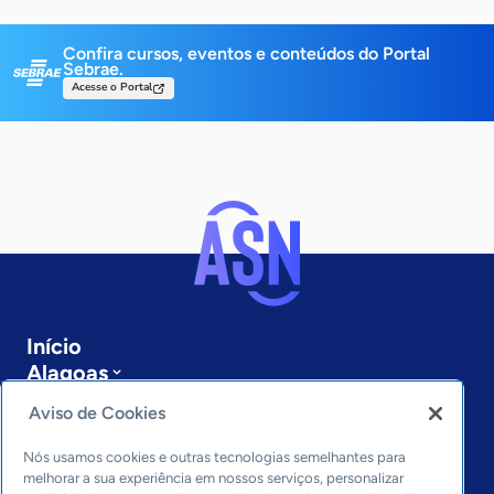
Confira cursos, eventos e conteúdos do Portal
Sebrae.
Acesse o Portal
Início
Alagoas
Sobre a ASN
Aviso de Cookies
Últimas notícias
Entre em contato
Nós usamos cookies e outras tecnologias semelhantes para
Editorias
melhorar a sua experiência em nossos serviços, personalizar