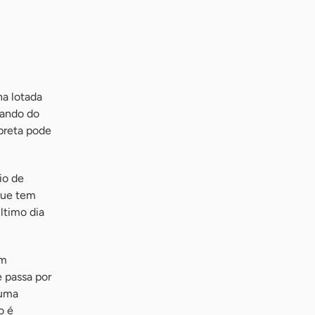
na lotada
lando do
preta pode
io de
que tem
ltimo dia
im
 passa por
 uma
o é