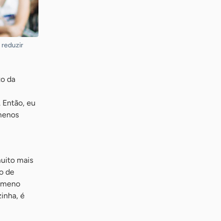
 reduzir
to da
 Então, eu
menos
muito mais
o de
nômeno
inha, é