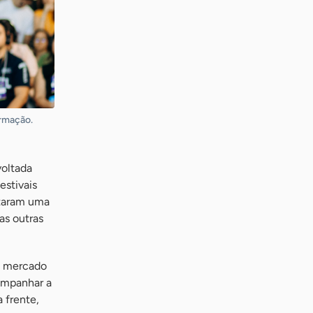
ormação.
voltada
estivais
staram uma
as outras
o mercado
companhar a
 frente,