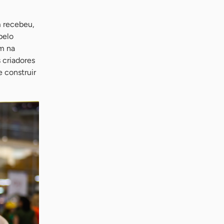
m recebeu,
pelo
em na
criadores
 construir