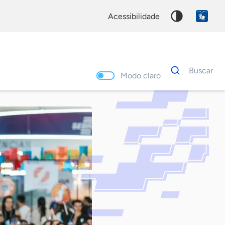
acessibilidade
Dados
Buscar
para
Modo claro
busca
Palavra
chave