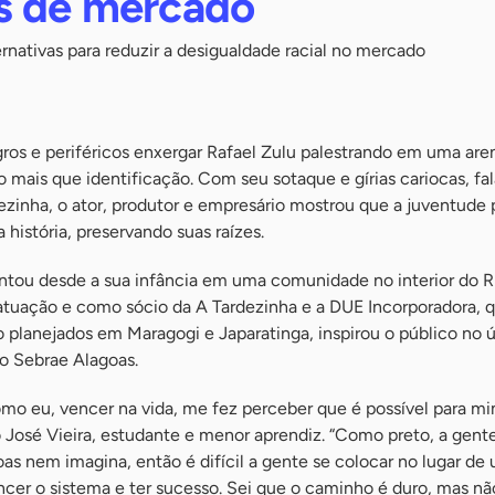
s de mercado
ernativas para reduzir a desigualdade racial no mercado
os e periféricos enxergar Rafael Zulu palestrando em uma are
mais que identificação. Com seu sotaque e gírias cariocas, fa
zinha, o ator, produtor e empresário mostrou que a juventude 
a história, preservando suas raízes.
ontou desde a sua infância em uma comunidade no interior do R
 atuação e como sócio da A Tardezinha e a DUE Incorporadora, 
planejados em Maragogi e Japaratinga, inspirou o público no ú
o Sebrae Alagoas.
omo eu, vencer na vida, me fez perceber que é possível para m
 José Vieira, estudante e menor aprendiz. “Como preto, a gente
oas nem imagina, então é difícil a gente se colocar no lugar de
cer o sistema e ter sucesso. Sei que o caminho é duro, mas nã