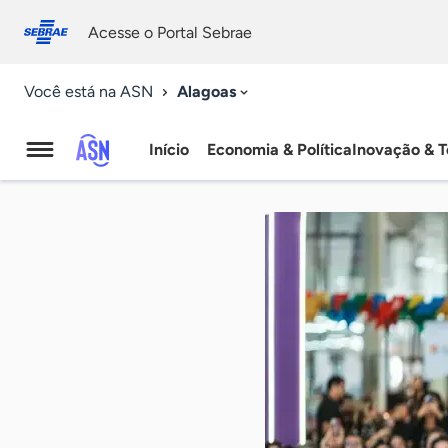
Fale
Acessibilidade
conosco
0
Acesse o Portal Sebrae
9
Alagoas
Você está na ASN
Início
Economia & Política
Inovação & T
Agência
Sebrae
de
Notícias