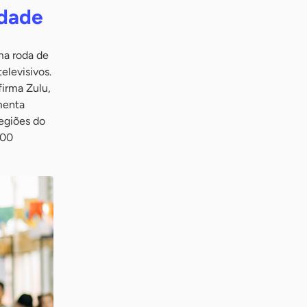
idade
ma roda de
elevisivos.
firma Zulu,
menta
egiões do
300