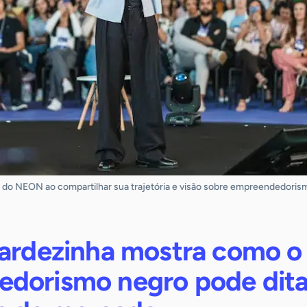
co do NEON ao compartilhar sua trajetória e visão sobre empreendedoris
Tardezinha mostra como o
dorismo negro pode dita