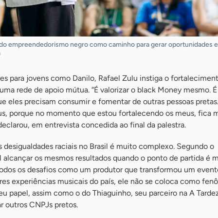
a do empreendedorismo negro como caminho para gerar oportunidades e
a
es para jovens como Danilo, Rafael Zulu instiga o fortalecimen
ma rede de apoio mútua. “É valorizar o black Money mesmo. É
ue eles precisam consumir e fomentar de outras pessoas pretas.
us, porque no momento que estou fortalecendo os meus, fica 
declarou, em entrevista concedida ao final da palestra.
s desigualdades raciais no Brasil é muito complexo. Segundo o
il alcançar os mesmos resultados quando o ponto de partida é 
 todos os desafios como um produtor que transformou um event
es experiências musicais do país, ele não se coloca como fe
seu papel, assim como o do Thiaguinho, seu parceiro na A Tardez
r outros CNPJs pretos.