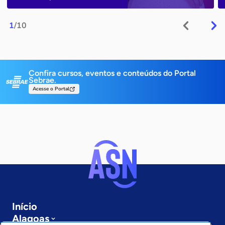
1
/10
Confira cursos, eventos e conteúdos do Portal
Sebrae.
Acesse o Portal
Início
Alagoas