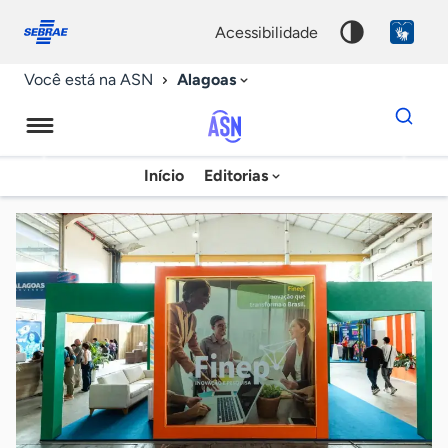
Fale
Acessibilidade
conosco
0
acessibilidade
9
Alagoas
Você está na ASN
Dados
para
busca
Agência
Início
Editorias
Palavra
Sebrae
chave
de
Notícias