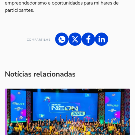
empreendedorismo e oportunidades para milhares de
participantes.
COMPARTILHE
Acesse nossos canais de atendimento
Ficou com alguma dúvida?
.
Se
você é um profissional da imprensa, entre em contato pelo
imprensa@sebrae.com.br
fale com a ASN em cada UF
ou
Notícias relacionadas