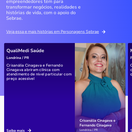
empreendedores têm para
transformar negócios, realidades e
histórias de vida, com o apoio do
Sebrae.
Veja essa e mais histórias em Personagens Sebrae
QualiMedi Saúde
Londrina / PR
P
Crisanália Cinagava e Fernando
Cinagava abriram clínica com
atendimento de nível particular com
preço acessível
Crisanália Cinagava e
Fernando Cinagava
Londrina / PR
Saiba mais