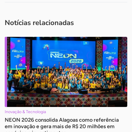
Acesse nossos canais de atendimento
Ficou com alguma dúvida?
.
Se
você é um profissional da imprensa, entre em contato pelo
imprensa@sebrae.com.br
fale com a ASN em cada UF
ou
Notícias relacionadas
Inovação & Tecnologia
NEON 2026 consolida Alagoas como referência
em inovação e gera mais de R$ 20 milhões em