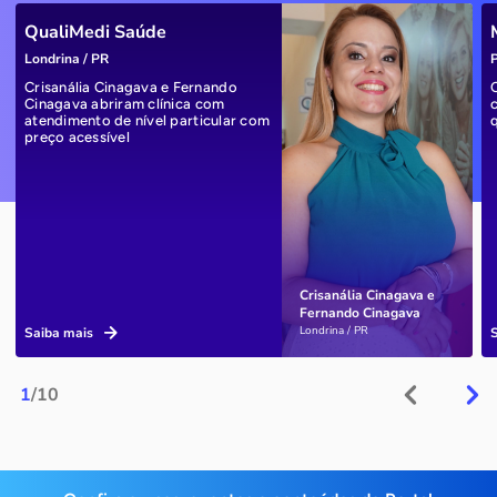
QualiMedi Saúde
Londrina / PR
P
Crisanália Cinagava e Fernando
Cinagava abriram clínica com
atendimento de nível particular com
preço acessível
Crisanália Cinagava e
Fernando Cinagava
Londrina / PR
Saiba mais
1
/10