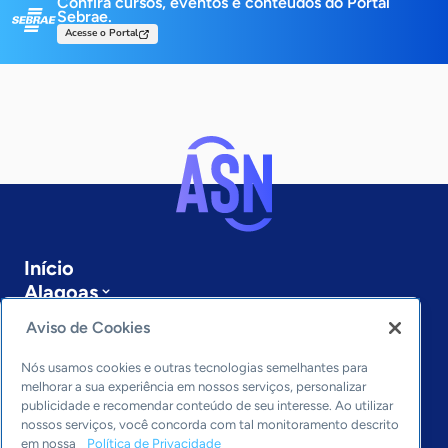
Confira cursos, eventos e conteúdos do Portal
Sebrae.
Acesse o Portal
Início
Alagoas
Sobre a ASN
Aviso de Cookies
Últimas notícias
Entre em contato
Nós usamos cookies e outras tecnologias semelhantes para
Editorias
melhorar a sua experiência em nossos serviços, personalizar
publicidade e recomendar conteúdo de seu interesse. Ao utilizar
Economia & Política
nossos serviços, você concorda com tal monitoramento descrito
em nossa
Política de Privacidade