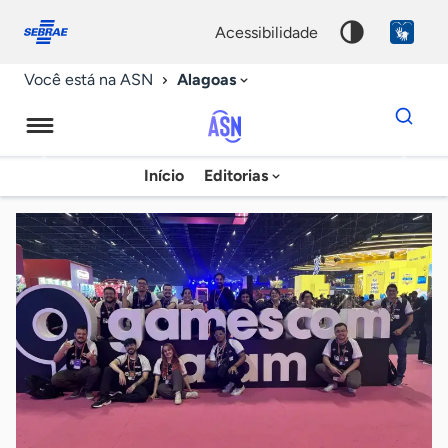
Fale
Acessibilidade
conosco
0
acessibilidade
9
Alagoas
Você está na ASN
Dados
para
busca
Agência
Início
Editorias
Palavra
Sebrae
chave
de
Notícias