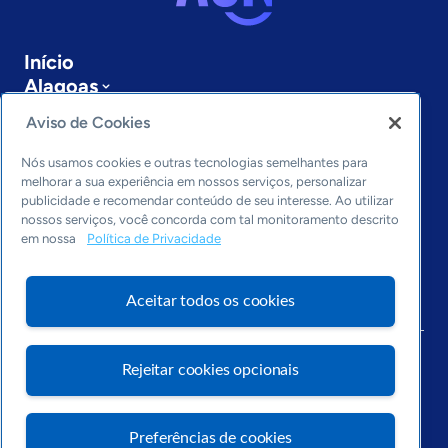
Início
Alagoas
Sobre a ASN
Aviso de Cookies
Últimas notícias
Entre em contato
Nós usamos cookies e outras tecnologias semelhantes para
Editorias
melhorar a sua experiência em nossos serviços, personalizar
publicidade e recomendar conteúdo de seu interesse. Ao utilizar
Economia & Política
nossos serviços, você concorda com tal monitoramento descrito
em nossa
Política de Privacidade
Inovação & Tecnologia
Cultura empreendedora
Dados
Aceitar todos os cookies
Arquivo
Rejeitar cookies opcionais
Preferências de cookies