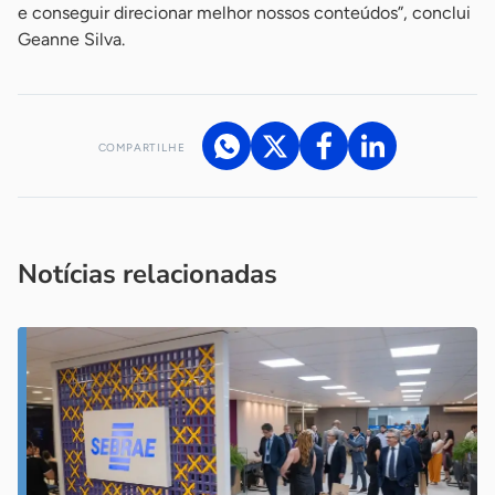
e conseguir direcionar melhor nossos conteúdos”, conclui
Geanne Silva.
COMPARTILHE
Acesse nossos canais de atendimento
Ficou com alguma dúvida?
.
Se
você é um profissional da imprensa, entre em contato pelo
imprensa@sebrae.com.br
fale com a ASN em cada UF
ou
Notícias relacionadas