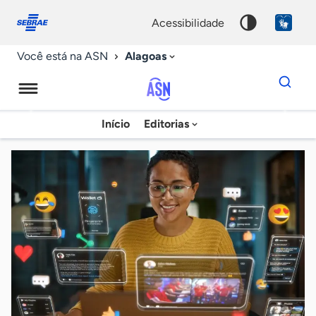
Fale
Acessibilidade
conosco
0
acessibilidade
9
Alagoas
Você está na ASN
Dados
para
busca
Agência
Início
Editorias
Palavra
Sebrae
chave
de
Notícias