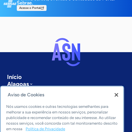
Sebrae.
Acesse o Portal
Início
Alagoas
Sobre a ASN
Aviso de Cookies
Últimas notícias
Entre em contato
Nós usamos cookies e outras tecnologias semelhantes para
Editorias
melhorar a sua experiência em nossos serviços, personalizar
publicidade e recomendar conteúdo de seu interesse. Ao utilizar
Economia & Política
nossos serviços, você concorda com tal monitoramento descrito
em nossa
Política de Privacidade
Inovação & Tecnologia