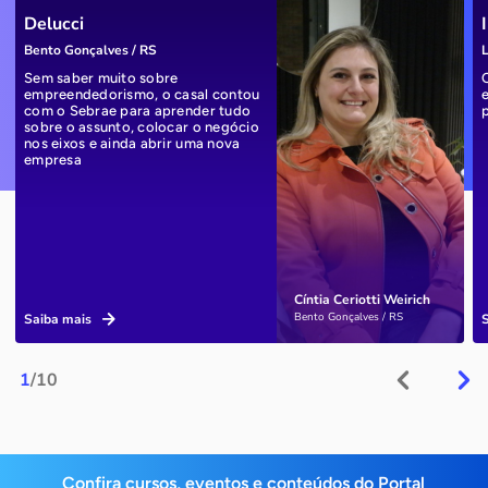
Delucci
Bento Gonçalves / RS
L
Sem saber muito sobre
empreendedorismo, o casal contou
com o Sebrae para aprender tudo
sobre o assunto, colocar o negócio
nos eixos e ainda abrir uma nova
empresa
Cíntia Ceriotti Weirich
Bento Gonçalves / RS
Saiba mais
1
/10
Confira cursos, eventos e conteúdos do Portal