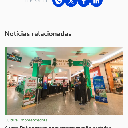
COMPARTILHE
Acesse nossos canais de atendimento
Ficou com alguma dúvida?
.
Se
você é um profissional da imprensa, entre em contato pelo
imprensa@sebrae.com.br
fale com a ASN em cada UF
ou
Notícias relacionadas
Cultura Empreendedora