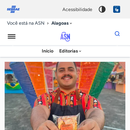
Fale
Acessibilidade
conosco
0
acessibilidade
9
Alagoas
Você está na ASN
Dados
para
busca
Agência
Início
Editorias
Palavra
Sebrae
chave
de
Notícias