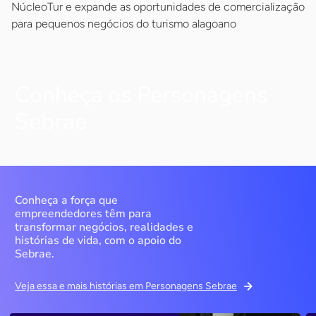
NúcleoTur e expande as oportunidades de comercialização
para pequenos negócios do turismo alagoano
Conheça os Personagens
Sebrae
Conheça a força que
empreendedores têm para
transformar negócios, realidades e
histórias de vida, com o apoio do
Sebrae.
Veja essa e mais histórias em Personagens Sebrae