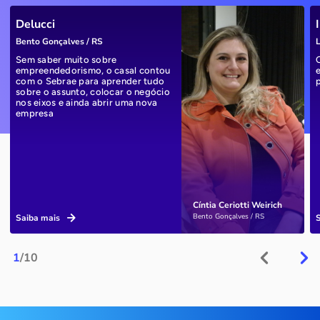
Delucci
Bento Gonçalves / RS
L
Sem saber muito sobre
empreendedorismo, o casal contou
com o Sebrae para aprender tudo
sobre o assunto, colocar o negócio
nos eixos e ainda abrir uma nova
empresa
Cíntia Ceriotti Weirich
Bento Gonçalves / RS
Saiba mais
1
/10