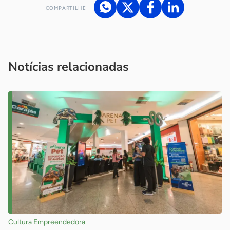
COMPARTILHE
Acesse nossos canais de atendimento
Ficou com alguma dúvida?
.
Se
você é um profissional da imprensa, entre em contato pelo
imprensa@sebrae.com.br
fale com a ASN em cada UF
ou
Notícias relacionadas
Cultura Empreendedora