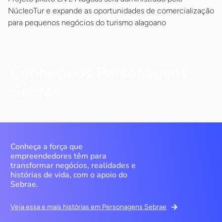
NúcleoTur e expande as oportunidades de comercialização
para pequenos negócios do turismo alagoano
Conheça os Personagens
Sebrae
Conheça a força que
empreendedores têm para
transformar negócios, realidades e
histórias de vida, com o apoio do
Sebrae.
Veja essa e mais histórias em Personagens Sebrae