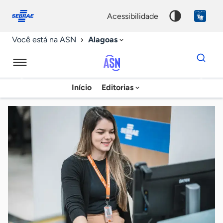
Fale
Acessibilidade
conosco
0
acessibilidade
9
Alagoas
Você está na ASN
Dados
para
busca
Agência
Início
Editorias
Palavra
Sebrae
chave
de
Notícias