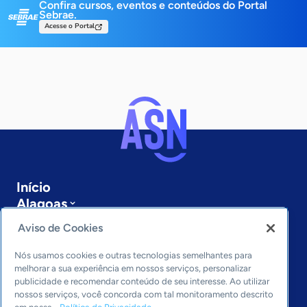
Confira cursos, eventos e conteúdos do Portal
Sebrae.
Acesse o Portal
Início
Alagoas
Sobre a ASN
Aviso de Cookies
Últimas notícias
Entre em contato
Nós usamos cookies e outras tecnologias semelhantes para
Editorias
melhorar a sua experiência em nossos serviços, personalizar
publicidade e recomendar conteúdo de seu interesse. Ao utilizar
Economia & Política
nossos serviços, você concorda com tal monitoramento descrito