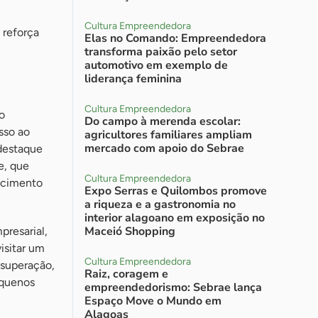
Cultura Empreendedora
 reforça
Elas no Comando: Empreendedora
transforma paixão pelo setor
automotivo em exemplo de
liderança feminina
Cultura Empreendedora
o
Do campo à merenda escolar:
sso ao
agricultores familiares ampliam
mercado com apoio do Sebrae
 destaque
e, que
Cultura Empreendedora
lecimento
Expo Serras e Quilombos promove
a riqueza e a gastronomia no
interior alagoano em exposição no
Maceió Shopping
presarial,
isitar um
Cultura Empreendedora
 superação,
Raiz, coragem e
equenos
empreendedorismo: Sebrae lança
Espaço Move o Mundo em
Alagoas