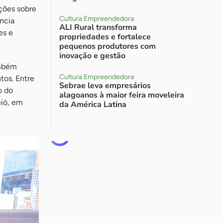
ações sobre
Cultura Empreendedora
ência
ALI Rural transforma
es e
propriedades e fortalece
pequenos produtores com
inovação e gestão
ambém
Cultura Empreendedora
tos. Entre
Sebrae leva empresários
o do
alagoanos à maior feira moveleira
eió, em
da América Latina