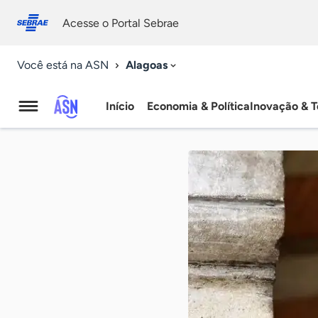
Fale
Acessibilidade
conosco
0
Acesse o Portal Sebrae
9
Alagoas
Você está na ASN
Início
Economia & Política
Inovação & T
Agência
Sebrae
de
Notícias