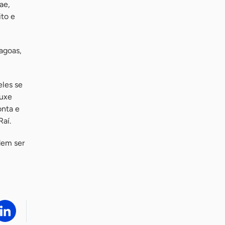
ae,
ito e
agoas,
eles se
ouxe
onta e
Raí.
dem ser