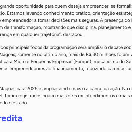
grande oportunidade para quem deseja empreender, se formali
cio. Estamos levando conhecimento prático, orientação estraté
 empreendedor a tomar decisões mais seguras. A presença do 
 de transformação, mostrando que disciplina, planejamento e
ença em qualquer trajetória”, destacou.
dos principais focos da programação será ampliar o debate sob
Alagoas, somente no último ano, mais de R$ 30 milhões foram v
al para Micro e Pequenas Empresas (Fampe), mecanismo do Se
uenos empreendedores ao financiamento, reduzindo barreiras ju
Alagoas para 2026 é ampliar ainda mais o alcance da ação. Na 
I, foram registrados pouco mais de 5 mil atendimentos e mais d
odo o estado
redita