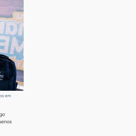
ios em
igo
quenos