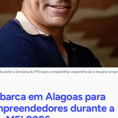
urante a Semana do MEI para compartilhar experiências e inspirar emp
barca em Alagoas para
empreendedores durante a