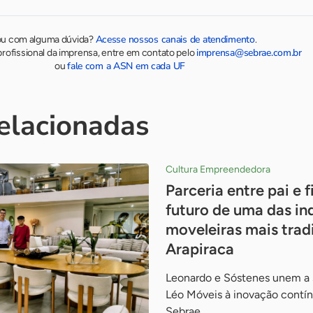
Acesse nossos canais de atendimento
ou com alguma dúvida?
.
imprensa@sebrae.com.br
rofissional da imprensa, entre em contato pelo
fale com a ASN em cada UF
ou
relacionadas
Cultura Empreendedora
Parceria entre pai e f
futuro de uma das in
moveleiras mais trad
Arapiraca
Leonardo e Sóstenes unem a s
Léo Móveis à inovação contín
Sebrae