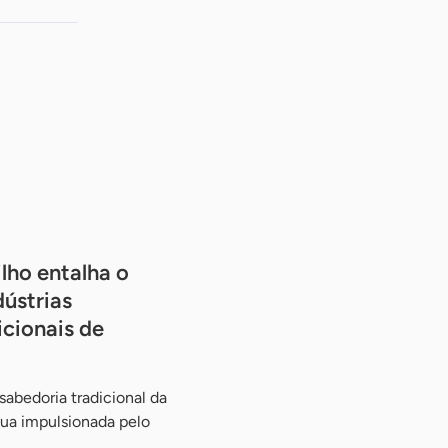
ilho entalha o
dústrias
icionais de
abedoria tradicional da
ua impulsionada pelo