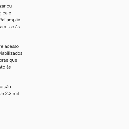
zar ou
gica e
Raí amplia
 acesso às
re acesso
iabilizados
brae que
nto às
edição
e 2,2 mil