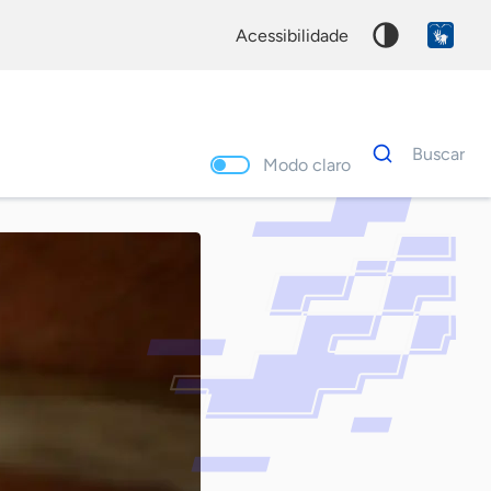
acessibilidade
Dados
Buscar
para
Modo claro
busca
Palavra
chave