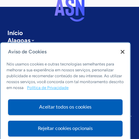
Início
Alagoas
Sobre a ASN
Aviso de Cookies
Últimas notícias
Entre em contato
Nós usamos cookies e outras tecnologias semelhantes para
Editorias
melhorar a sua experiência em nossos serviços, personalizar
publicidade e recomendar conteúdo de seu interesse. Ao utilizar
Economia & Política
nossos serviços, você concorda com tal monitoramento descrito
em nossa
Política de Privacidade
Inovação & Tecnologia
Cultura empreendedora
Dados
Aceitar todos os cookies
Arquivo
Rejeitar cookies opcionais