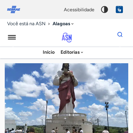
Fale
Acessibilidade
conosco
0
acessibilidade
9
Alagoas
Você está na ASN
Dados
para
busca
Agência
Início
Editorias
Palavra
Sebrae
chave
de
Notícias