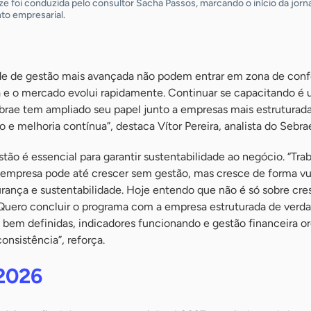
ize foi conduzida pelo consultor Sacha Passos, marcando o início da jorn
to empresarial.
e de gestão mais avançada não podem entrar em zona de confo
 e o mercado evolui rapidamente. Continuar se capacitando é
brae tem ampliado seu papel junto a empresas mais estruturada
 e melhoria contínua”, destaca Vítor Pereira, analista do Sebra
stão é essencial para garantir sustentabilidade ao negócio. “Tra
A empresa pode até crescer sem gestão, mas cresce de forma vu
urança e sustentabilidade. Hoje entendo que não é só sobre cre
 Quero concluir o programa com a empresa estruturada de verd
 bem definidas, indicadores funcionando e gestão financeira o
onsistência”, reforça.
 2026