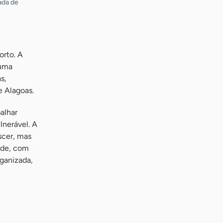
ada de
rto. A
 uma
s,
e Alagoas.
balhar
lnerável. A
scer, mas
ade, com
rganizada,