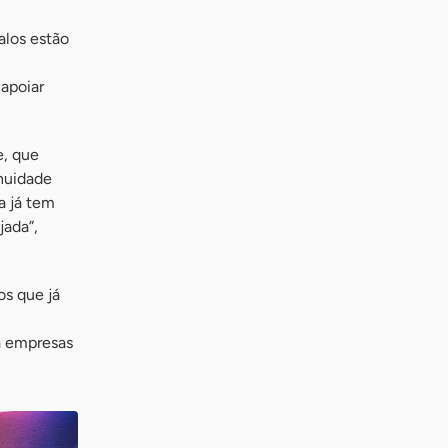
alos estão
apoiar
e, que
inuidade
a já tem
jada”,
os que já
a empresas