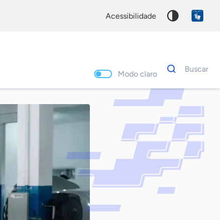
acessibilidade
Dados
Buscar
para
Modo claro
busca
Palavra
chave