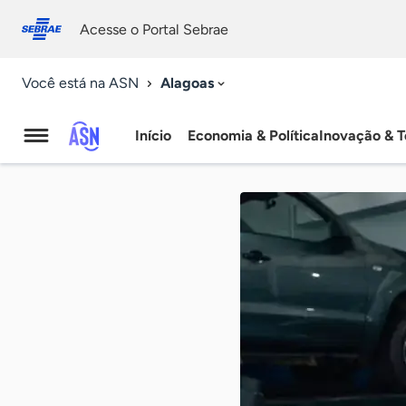
Fale
Acessibilidade
conosco
0
Acesse o Portal Sebrae
9
Alagoas
Você está na ASN
Início
Economia & Política
Inovação & T
Agência
Sebrae
de
Notícias