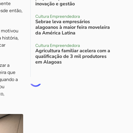
mente
inovação e gestão
esde então,
Cultura Empreendedora
Sebrae leva empresários
alagoanos à maior feira moveleira
e motivou
da América Latina
história,
car
Cultura Empreendedora
Agricultura familiar acelera com a
qualificação de 3 mil produtores
em Alagoas
zar a
eira que
 quando a
cou
o,