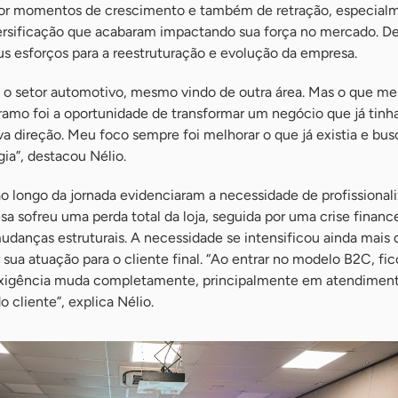
por momentos de crescimento e também de retração, especial
versificação que acabaram impactando sua força no mercado. D
s esforços para a reestruturação e evolução da empresa.
 o setor automotivo, mesmo vindo de outra área. Mas o que m
amo foi a oportunidade de transformar um negócio que já tinha 
 direção. Meu foco sempre foi melhorar o que já existia e bus
ia”, destacou Nélio.
o longo da jornada evidenciaram a necessidade de profissionali
a sofreu uma perda total da loja, seguida por uma crise financ
udanças estruturais. A necessidade se intensificou ainda mais
sua atuação para o cliente final. “Ao entrar no modelo B2C, fi
 exigência muda completamente, principalmente em atendiment
 cliente”, explica Nélio.