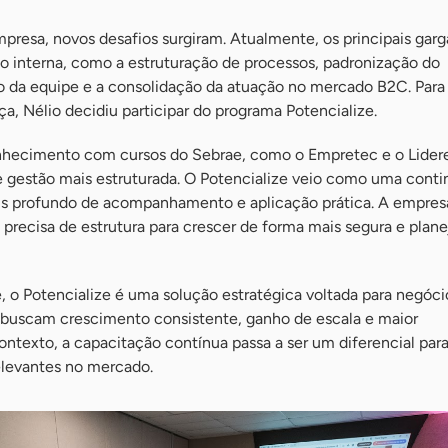
resa, novos desafios surgiram. Atualmente, os principais garg
ão interna, como a estruturação de processos, padronização do
 da equipe e a consolidação da atuação no mercado B2C. Para 
 Nélio decidiu participar do programa Potencialize.
nhecimento com cursos do Sebrae, como o Empretec e o Lider
e gestão mais estruturada. O Potencialize veio como uma cont
is profundo de acompanhamento e aplicação prática. A empres
recisa de estrutura para crescer de forma mais segura e plane
 o Potencialize é uma solução estratégica voltada para negóci
 e buscam crescimento consistente, ganho de escala e maior
ontexto, a capacitação contínua passa a ser um diferencial par
elevantes no mercado.