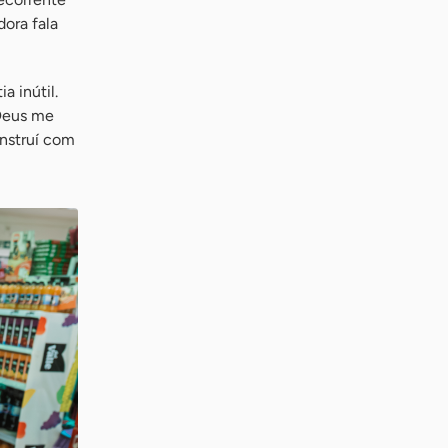
dora fala
 inútil.
 Deus me
onstruí com