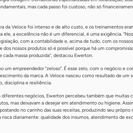
fundamentais, mas cada passo foi custoso, não só financeirame
ra da Veloce foi intenso e de alto custo, e os treinamentos era
ra ele, a excelência não é um diferencial, é uma exigência. “No
gislação, com a contabilidade e, acima de tudo, com os nossos
de dos nossos produtos só é possível porque há um compromisso
e cada massa produzida”, destacou Ewerton.
mo um empreendedor “zeloso”. É esse zelo, com o negócio e co
crescimento da marca. A Veloce nasceu como resultado de um 
 disciplina e resiliência.
m diferentes negócios, Ewerton percebeu também que muitas c
tos, mas deixavam a desejar em atendimento ou higiene. Assi
postando no carinho das suas receitas, produzindo seu próprio 
 risca diariamente: qualidade dos insumos, atendimento de ex