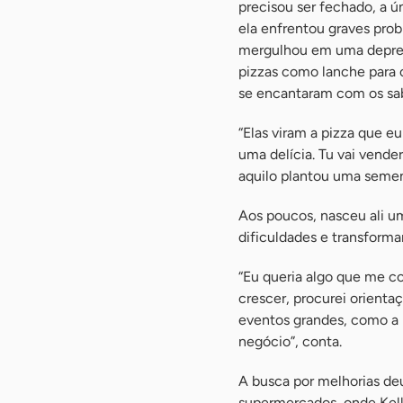
precisou ser fechado, a ú
ela enfrentou graves pro
mergulhou em uma depress
pizzas como lanche para o
se encantaram com os sab
“Elas viram a pizza que eu
uma delícia. Tu vai vender
aquilo plantou uma semen
Aos poucos, nasceu ali 
dificuldades e transform
“Eu queria algo que me c
crescer, procurei orienta
eventos grandes, como a 
negócio”, conta.
A busca por melhorias deu
supermercados, onde Kell