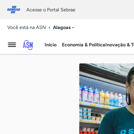
Fale
Acessibilidade
conosco
0
Acesse o Portal Sebrae
9
Alagoas
Você está na ASN
Início
Economia & Política
Inovação & T
Agência
Sebrae
de
Notícias