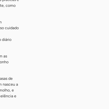
nte, como
m
sso cuidado
 diário
m as
sonho
asas de
m nasceu a
molho, e
celência e