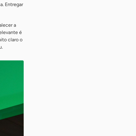
a. Entregar
lecer a
elevante é
to claro o
u.