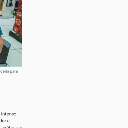
ceita para
 intenso
dor e
s práticas e