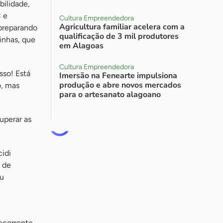
bilidade,
C e
Cultura Empreendedora
Agricultura familiar acelera com a
preparando
qualificação de 3 mil produtores
inhas, que
em Alagoas
Cultura Empreendedora
sso! Está
Imersão na Fenearte impulsiona
produção e abre novos mercados
o, mas
para o artesanato alagoano
uperar as
idi
i de
eu
ecorrente