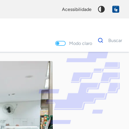
acessibilidade
Dados
Buscar
para
Modo claro
busca
Palavra
chave