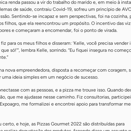
nica renda passou a vir do trabalho do marido e, em meio à insta
blemas de saúde, contraiu Covid-19, sofreu um princípio de AV
ão. Sentindo-se incapaz e sem perspectivas, foi na cozinha, 
s filhos, que ela reencontrou um propósito. O incentivo das viz
ores e começaram a encomendar, foi o ponto de virada.
 fiz para os meus filhos e disseram: ‘Kelle, você precisa vender i
 que só!’”, lembra Kelle, sorrindo. “Eu fiquei insegura no começ
te.”
uma nova empreendedora, disposta a recomeçar com coragem, s
ar uma ideia simples em um negócio de sucesso.
onectasse com as pessoas, e a pizza me trouxe isso. Quando dec
ção, que me ajudasse nesse caminho. Fiz consultorias, participe
Expoagro, me formalizei e encontrei apoio para transformar m
 certo, e hoje, as Pizzas Gourmet 2022 são distribuídas para
e realiza degustação dos produtos, fazendo disso um assunto r