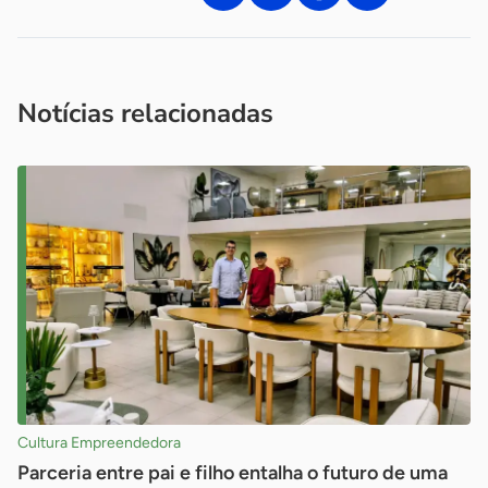
Acesse nossos canais de atendimento
Ficou com alguma dúvida?
.
Se
você é um profissional da imprensa, entre em contato pelo
imprensa@sebrae.com.br
fale com a ASN em cada UF
ou
Notícias relacionadas
Cultura Empreendedora
Parceria entre pai e filho entalha o futuro de uma