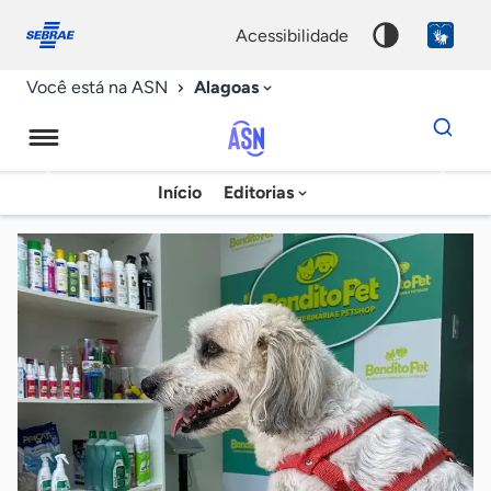
Fale
Acessibilidade
conosco
0
acessibilidade
9
Alagoas
Você está na ASN
Dados
para
busca
Agência
Início
Editorias
Palavra
Sebrae
chave
de
Notícias