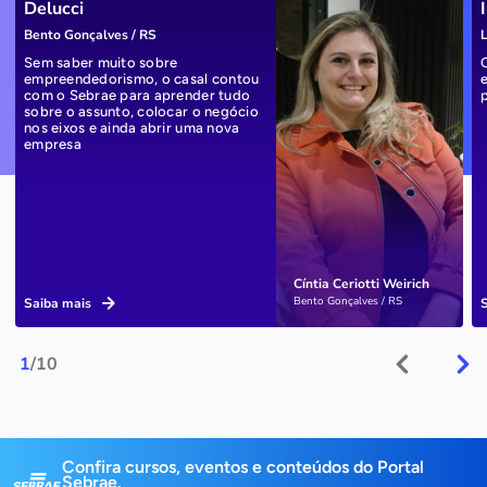
Delucci
Bento Gonçalves / RS
L
Sem saber muito sobre
empreendedorismo, o casal contou
com o Sebrae para aprender tudo
sobre o assunto, colocar o negócio
nos eixos e ainda abrir uma nova
empresa
Cíntia Ceriotti Weirich
Bento Gonçalves / RS
Saiba mais
1
/10
Confira cursos, eventos e conteúdos do Portal
Sebrae.