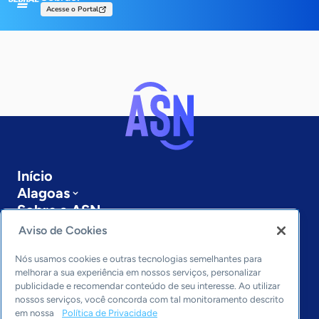
Acesse o Portal
Início
Alagoas
Sobre a ASN
Últimas notícias
Aviso de Cookies
Entre em contato
Editorias
Nós usamos cookies e outras tecnologias semelhantes para
melhorar a sua experiência em nossos serviços, personalizar
publicidade e recomendar conteúdo de seu interesse. Ao utilizar
Economia & Política
nossos serviços, você concorda com tal monitoramento descrito
Inovação & Tecnologia
em nossa
Política de Privacidade