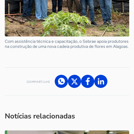
Com assistência técnica e capacitação, o Sebrae apoia produtores
na construção de uma nova cadeia produtiva de flores em Alagoas.
COMPARTILHE
Acesse nossos canais de atendimento
Ficou com alguma dúvida?
.
Se
você é um profissional da imprensa, entre em contato pelo
imprensa@sebrae.com.br
fale com a ASN em cada UF
ou
Notícias relacionadas