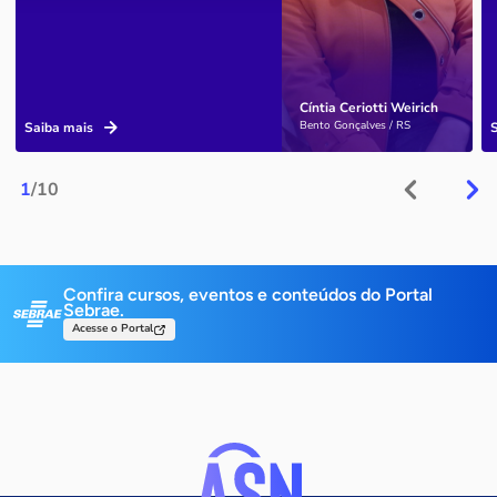
Cíntia Ceriotti Weirich
Bento Gonçalves / RS
Saiba mais
1
/10
Confira cursos, eventos e conteúdos do Portal
Sebrae.
Acesse o Portal