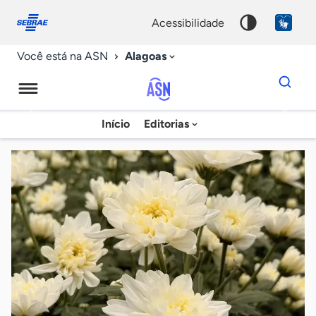
Fale
Acessibilidade
conosco
0
acessibilidade
9
Alagoas
Você está na ASN
Dados
para
busca
Agência
Início
Editorias
Palavra
Sebrae
chave
de
Notícias