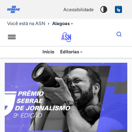
Fale
Acessibilidade
conosco
0
acessibilidade
9
Alagoas
Você está na ASN
Dados
para
busca
Agência
Início
Editorias
Palavra
Sebrae
chave
de
Notícias