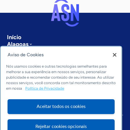
Início
Alagoas
Sobre a ASN
Aviso de Cookies
Últimas notícias
Entre em contato
Nós usamos cookies e outras tecnologias semelhantes para
Editorias
melhorar a sua experiência em nossos serviços, personalizar
publicidade e recomendar conteúdo de seu interesse. Ao utilizar
Economia & Política
nossos serviços, você concorda com tal monitoramento descrito
em nossa
Política de Privacidade
Inovação & Tecnologia
Cultura empreendedora
Dados
Aceitar todos os cookies
Arquivo
Rejeitar cookies opcionais