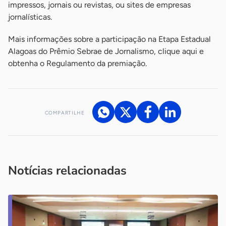
impressos, jornais ou revistas, ou sites de empresas
jornalísticas.
Mais informações sobre a participação na Etapa Estadual
Alagoas do Prêmio Sebrae de Jornalismo, clique aqui e
obtenha o Regulamento da premiação.
COMPARTILHE
Acesse nossos canais de atendimento
Ficou com alguma dúvida?
.
Se
você é um profissional da imprensa, entre em contato pelo
imprensa@sebrae.com.br
fale com a ASN em cada UF
ou
Notícias relacionadas