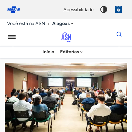
Fale
Acessibilidade
conosco
0
acessibilidade
9
Alagoas
Você está na ASN
Dados
para
busca
Agência
Início
Editorias
Palavra
Sebrae
chave
de
Notícias