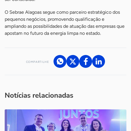
O Sebrae Alagoas segue como parceiro estratégico dos
pequenos negócios, promovendo qualificação e
ampliando as possibilidades de atuação das empresas que
apostam no futuro da energia limpa no estado.
COMPARTILHE
Acesse nossos canais de atendimento
Ficou com alguma dúvida?
.
Se
você é um profissional da imprensa, entre em contato pelo
imprensa@sebrae.com.br
fale com a ASN em cada UF
ou
Notícias relacionadas