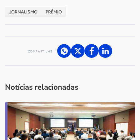
JORNALISMO
PRÊMIO
COMPARTILHE
Acesse nossos canais de atendimento
Ficou com alguma dúvida?
.
Se
você é um profissional da imprensa, entre em contato pelo
imprensa@sebrae.com.br
fale com a ASN em cada UF
ou
Notícias relacionadas