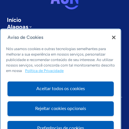
Início
Alagoas
Sobre a ASN
Aviso de Cookies
Últimas notícias
Entre em contato
Nós usamos cookies e outras tecnologias semelhantes para
Editorias
melhorar a sua experiência em nossos serviços, personalizar
publicidade e recomendar conteúdo de seu interesse. Ao utilizar
Economia & Política
nossos serviços, você concorda com tal monitoramento descrito
em nossa
Política de Privacidade
Inovação & Tecnologia
Cultura empreendedora
Dados
Aceitar todos os cookies
Arquivo
Rejeitar cookies opcionais
Preferências de cookies