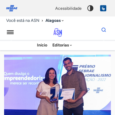
Fale
Acessibilidade
conosco
0
acessibilidade
9
Alagoas
Você está na ASN
Dados
para
busca
Agência
Início
Editorias
Palavra
Sebrae
chave
de
Notícias