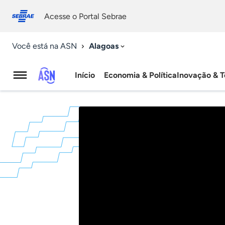
Fale
Acessibilidade
conosco
0
Acesse o Portal Sebrae
9
Alagoas
Você está na ASN
Início
Economia & Política
Inovação & T
Agência
Sebrae
de
Notícias