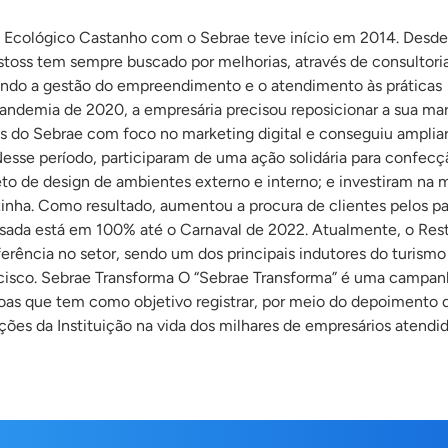
e Ecológico Castanho com o Sebrae teve início em 2014. Desde
nstoss tem sempre buscado por melhorias, através de consultori
ando a gestão do empreendimento e o atendimento às práticas
pandemia de 2020, a empresária precisou reposicionar a sua mar
ões do Sebrae com foco no marketing digital e conseguiu ampliar
 Nesse período, participaram de uma ação solidária para confecç
eto de design de ambientes externo e interno; e investiram na 
inha. Como resultado, aumentou a procura de clientes pelos pa
sada está em 100% até o Carnaval de 2022. Atualmente, o Res
erência no setor, sendo um dos principais indutores do turismo
cisco. Sebrae Transforma O “Sebrae Transforma” é uma campan
goas que tem como objetivo registrar, por meio do depoimento 
ações da Instituição na vida dos milhares de empresários atendi