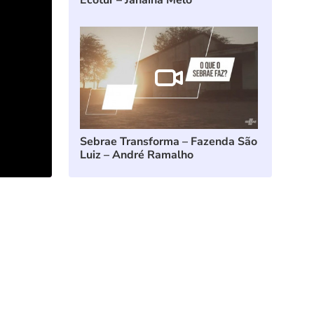
Ecotur – Janaina Melo
Sebrae Transforma – Fazenda São
Luiz – André Ramalho
Sebrae Transforma: Pão da Arte –
Clodoaldo