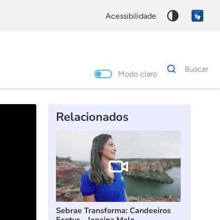
acessibilidade
Dados
Buscar
para
Modo claro
busca
Palavra
chave
Relacionados
Sebrae Transforma: Candeeiros