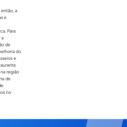
 então, a
as e
ca. Para
 a
ão de
melhoria do
Sebrae Transforma – Restaurante
sseios e
Manjericão
taurante
 na região
ha de
de
dos no
Sebrae Transforma – Ateliê Endy
Mesquita