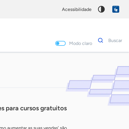
acessibilidade
Dados
Buscar
para
Modo claro
busca
Palavra
chave
s para cursos gratuitos
mo aumentar as suas vendas’ são