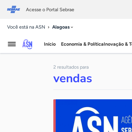
Fale
Acessibilidade
conosco
0
Acesse o Portal Sebrae
9
Alagoas
Você está na ASN
Início
Economia & Política
Inovação & T
Agência
Sebrae
2 resultados para
de
vendas
Notícias