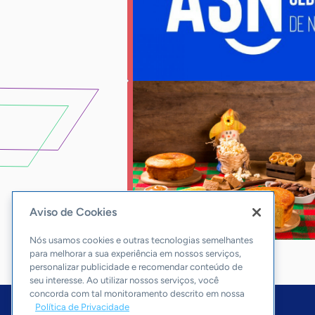
Aviso de Cookies
Nós usamos cookies e outras tecnologias semelhantes
para melhorar a sua experiência em nossos serviços,
personalizar publicidade e recomendar conteúdo de
seu interesse. Ao utilizar nossos serviços, você
concorda com tal monitoramento descrito em nossa
Política de Privacidade