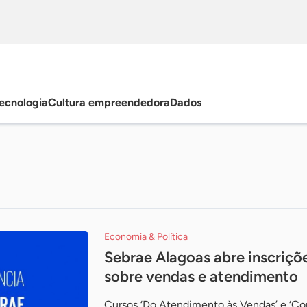
ecnologia
Cultura empreendedora
Dados
Economia & Política
Sebrae Alagoas abre inscriçõe
sobre vendas e atendimento
Cursos ‘Do Atendimento às Vendas’ e ‘Co