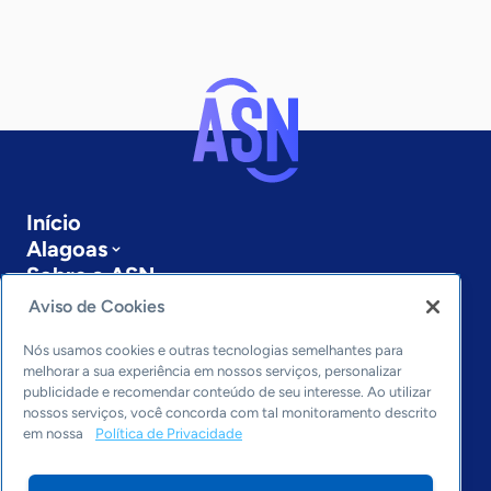
Início
Alagoas
Sobre a ASN
Últimas notícias
Aviso de Cookies
Entre em contato
Editorias
Nós usamos cookies e outras tecnologias semelhantes para
melhorar a sua experiência em nossos serviços, personalizar
publicidade e recomendar conteúdo de seu interesse. Ao utilizar
Economia & Política
nossos serviços, você concorda com tal monitoramento descrito
Inovação & Tecnologia
em nossa
Política de Privacidade
Cultura empreendedora
Dados