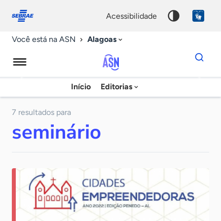
Fale
Acessibilidade
conosco
0
acessibilidade
9
Alagoas
Você está na ASN
Dados
para
busca
Agência
Início
Editorias
Palavra
Sebrae
chave
de
7 resultados para
seminário
Notícias