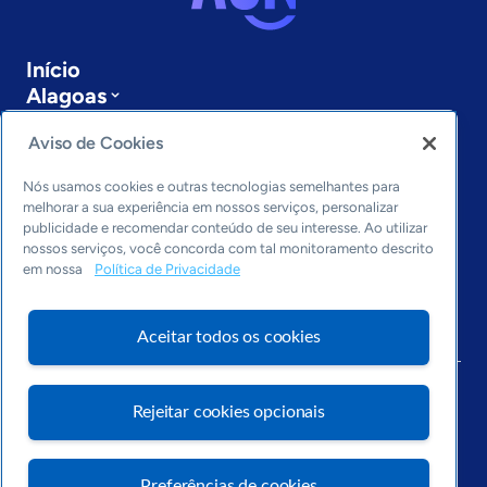
Início
Alagoas
Sobre a ASN
Aviso de Cookies
Últimas notícias
Entre em contato
Nós usamos cookies e outras tecnologias semelhantes para
Editorias
melhorar a sua experiência em nossos serviços, personalizar
publicidade e recomendar conteúdo de seu interesse. Ao utilizar
Economia & Política
nossos serviços, você concorda com tal monitoramento descrito
Inovação & Tecnologia
em nossa
Política de Privacidade
Cultura empreendedora
Dados
Aceitar todos os cookies
Arquivo
Rejeitar cookies opcionais
Preferências de cookies