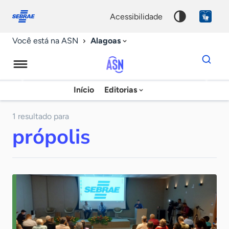
Fale
Acessibilidade
conosco
0
acessibilidade
9
Alagoas
Você está na ASN
Dados
para
busca
Agência
Início
Editorias
Palavra
Sebrae
chave
de
1 resultado para
própolis
Notícias