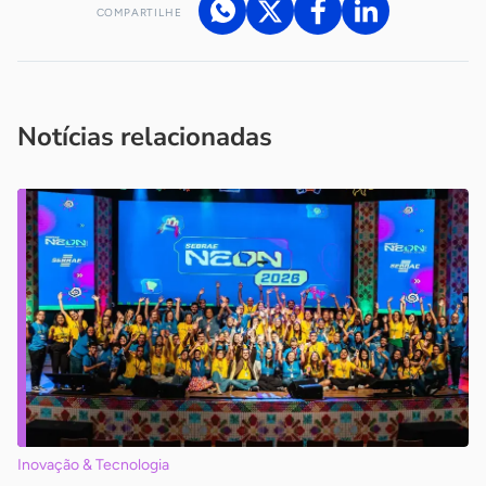
COMPARTILHE
Acesse nossos canais de atendimento
Ficou com alguma dúvida?
.
Se
você é um profissional da imprensa, entre em contato pelo
imprensa@sebrae.com.br
fale com a ASN em cada UF
ou
Notícias relacionadas
Inovação & Tecnologia