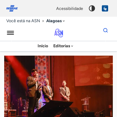
Fale
Acessibilidade
conosco
0
acessibilidade
9
Alagoas
Você está na ASN
Dados
para
busca
Agência
Início
Editorias
Palavra
Sebrae
chave
de
Notícias