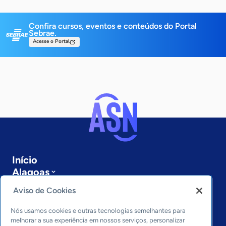
Confira cursos, eventos e conteúdos do Portal
Sebrae.
Acesse o Portal
Início
Alagoas
Sobre a ASN
Aviso de Cookies
Últimas notícias
Entre em contato
Nós usamos cookies e outras tecnologias semelhantes para
Editorias
melhorar a sua experiência em nossos serviços, personalizar