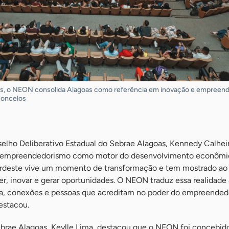
es, o NEON consolida Alagoas como referência em inovação e empreen
concelos
elho Deliberativo Estadual do Sebrae Alagoas, Kennedy Calheir
o empreendedorismo como motor do desenvolvimento econômi
ordeste vive um momento de transformação e tem mostrado ao B
, inovar e gerar oportunidades. O NEON traduz essa realidade 
a, conexões e pessoas que acreditam no poder do empreende
destacou.
Sebrae Alagoas, Keylle Lima, destacou que o NEON foi concebid