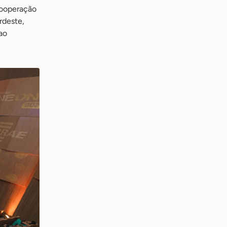
cooperação
rdeste,
 ao