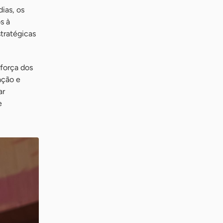
ias, os
s à
tratégicas
força dos
ação e
ar
e