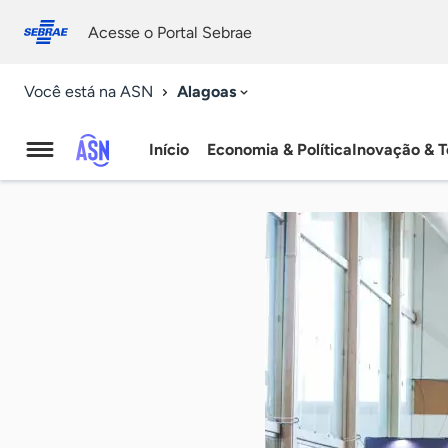
Fale
Acessibilidade
conosco
0
Acesse o Portal Sebrae
9
Alagoas
Você está na ASN
Início
Economia & Política
Inovação & T
Agência
Sebrae
de
Notícias