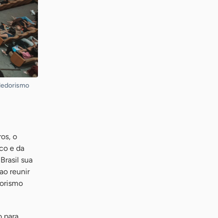
dedorismo
os, o
co e da
rasil sua
ao reunir
dorismo
o para