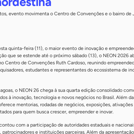
nordestina
itos, evento movimenta o Centro de Convenções e o bairro de 
esta quinta-feira (11), o maior evento de inovação e empreend
ão que se estende até o próximo sábado (13), o NEON 2026 a
s no Centro de Convenções Ruth Cardoso, reunindo empreended
esquisadores, estudantes e representantes do ecossistema de i
lagoas, o NEON 26 chega à sua quarta edição consolidado co
ados à inovação, tecnologia e novos negócios no Brasil. Além da
 oferece mentorias, rodadas de negócios, exposições, ativações
tados para quem busca crescer, empreender e inovar.
contou com a participação de autoridades estaduais e nacionai
 patrocinadores e instituições parceiras. Além da apresentação