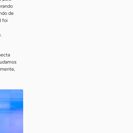
erando
ando de
 foi
.
necta
ajudamos
lmente,