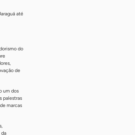
Jaraguá até
edorismo do
bre
ores,
novação de
mo um dos
s palestras
 de marcas
s,
 da