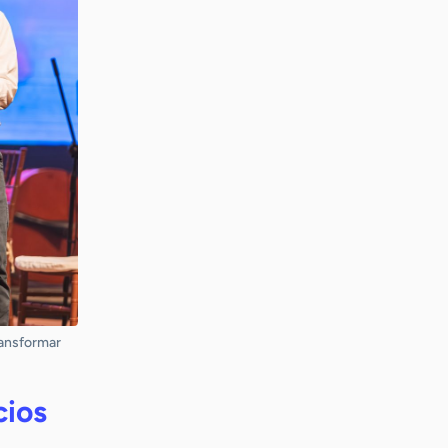
ransformar
cios