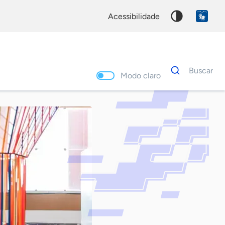
acessibilidade
Dados
Buscar
para
Modo claro
busca
Palavra
chave