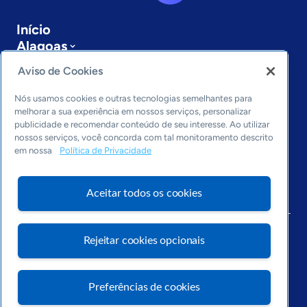
Início
Alagoas
Sobre a ASN
Aviso de Cookies
Últimas notícias
Entre em contato
Nós usamos cookies e outras tecnologias semelhantes para
Editorias
melhorar a sua experiência em nossos serviços, personalizar
publicidade e recomendar conteúdo de seu interesse. Ao utilizar
Economia & Política
nossos serviços, você concorda com tal monitoramento descrito
em nossa
Política de Privacidade
Inovação & Tecnologia
Cultura empreendedora
Dados
Aceitar todos os cookies
Arquivo
Rejeitar cookies opcionais
Preferências de cookies
Visite o Portal Sebrae