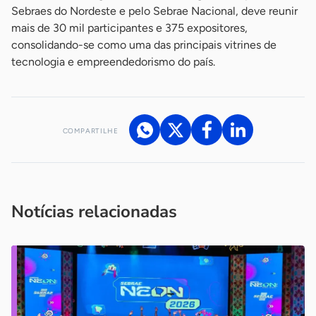
Sebraes do Nordeste e pelo Sebrae Nacional, deve reunir
mais de 30 mil participantes e 375 expositores,
consolidando-se como uma das principais vitrines de
tecnologia e empreendedorismo do país.
COMPARTILHE
Acesse nossos canais de atendimento
Ficou com alguma dúvida?
.
Se
você é um profissional da imprensa, entre em contato pelo
imprensa@sebrae.com.br
fale com a ASN em cada UF
ou
Notícias relacionadas