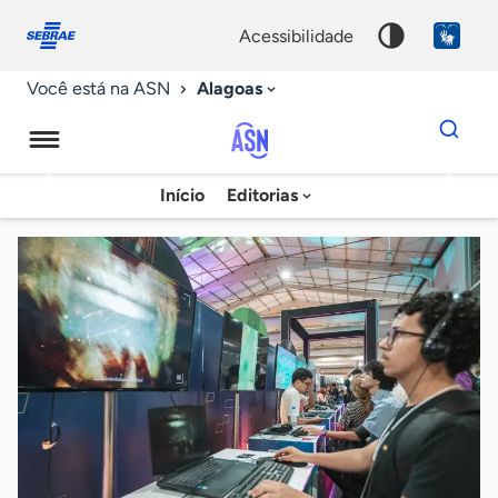
Fale
Acessibilidade
conosco
0
acessibilidade
9
Alagoas
Você está na ASN
Dados
para
busca
Agência
Início
Editorias
Palavra
Sebrae
chave
de
Notícias