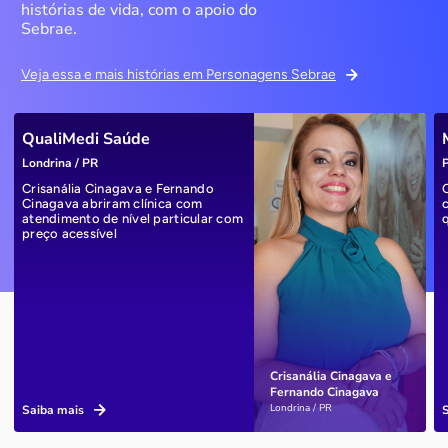
histórias de vida, com o apoio do
Sebrae.
Veja essa e mais histórias em Personagens Sebrae
QualiMedi Saúde
Londrina / PR
P
Crisanália Cinagava e Fernando
Cinagava abriram clínica com
atendimento de nível particular com
preço acessível
Crisanália Cinagava e
Fernando Cinagava
Londrina / PR
Saiba mais