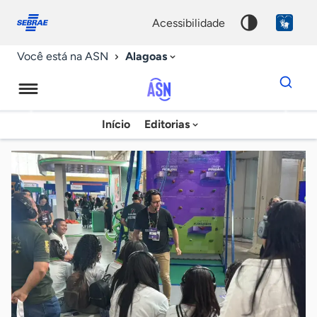
Fale
Acessibilidade
conosco
0
acessibilidade
9
Alagoas
Você está na ASN
Dados
para
busca
Agência
Início
Editorias
Palavra
Sebrae
chave
de
Notícias