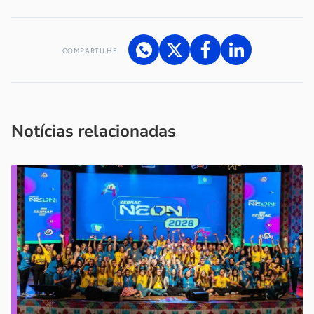
COMPARTILHE
Acesse nossos canais de atendimento
Ficou com alguma dúvida?
.
Se
você é um profissional da imprensa, entre em contato pelo
imprensa@sebrae.com.br
fale com a ASN em cada UF
ou
Notícias relacionadas