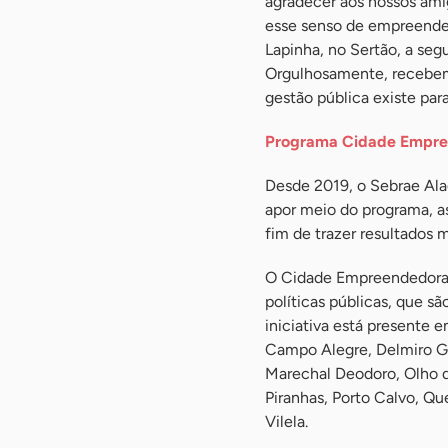
agradecer aos nossos amig
esse senso de empreende
Lapinha, no Sertão, a seg
Orgulhosamente, recebemo
gestão pública existe para 
Programa Cidade Empr
Desde 2019, o Sebrae Ala
apor meio do programa, 
fim de trazer resultados 
O Cidade Empreendedora 
políticas públicas, que s
iniciativa está presente 
Campo Alegre, Delmiro Go
Marechal Deodoro, Olho d’
Piranhas, Porto Calvo, Q
Vilela.