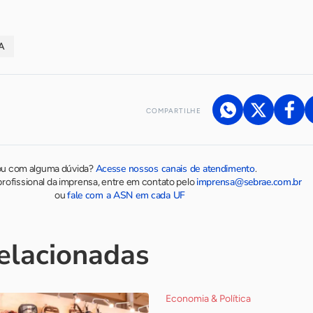
A
COMPARTILHE
Acesse nossos canais de atendimento
ou com alguma dúvida?
.
imprensa@sebrae.com.br
rofissional da imprensa, entre em contato pelo
fale com a ASN em cada UF
ou
relacionadas
Economia & Política