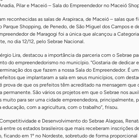
Anadia, Pilar e Maceió – Sala do Empreendedor no Maceió Shop
ram reconhecidas as salas de Arapiraca, de Maceió – salas que 
no Parque Shopping, de Penedo, de São Miguel dos Campos e d
mpreendedor de Maragogi foi a única que alcançou a Categoria 
e, no dia 12/12, pelo Sebrae Nacional.
érgio Lira, destacou a importância da parceria com o Sebrae pa
nto do empreendedorismo no município. “Gostaria de dedicar 
eterminação dos que fazem a nossa Sala do Empreendedor. É um
refeitos que implantaram a sala em seus municípios, com dest
so é prova de que os prefeitos têm acreditado na mensagem que 
permanente. São vários os projetos em que o Sebrae nos auxi
 muito para ser uma cidade empreendedora, principalmente, p
ducação, com a agricultura, com o trabalho”, frisou.
 Competitividade e Desenvolvimento do Sebrae Alagoas, Renat
 entre os estados brasileiros que mais receberam inscrições d
 ficando em 1º no Nordeste, sobretudo de forma proporcional