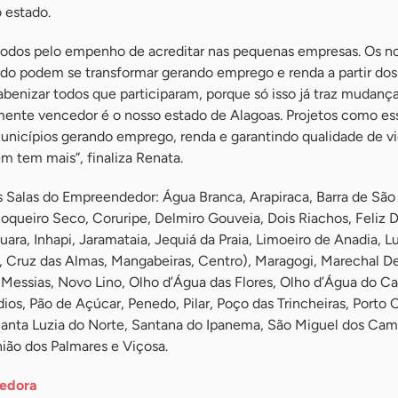
 estado.
 todos pelo empenho de acreditar nas pequenas empresas. Os n
ado podem se transformar gerando emprego e renda a partir do
abenizar todos que participaram, porque só isso já traz mudanç
mente vencedor é o nosso estado de Alagoas. Projetos como e
unicípios gerando emprego, renda e garantindo qualidade de vi
 tem mais”, finaliza Renata.
 Salas do Empreendedor: Água Branca, Arapiraca, Barra de São
oqueiro Seco, Coruripe, Delmiro Gouveia, Dois Riachos, Feliz D
ara, Inhapi, Jaramataia, Jequiá da Praia, Limoeiro de Anadia, Lu
 Cruz das Almas, Mangabeiras, Centro), Maragogi, Marechal D
Messias, Novo Lino, Olho d’Água das Flores, Olho d’Água do Ca
dios, Pão de Açúcar, Penedo, Pilar, Poço das Trincheiras, Porto 
Santa Luzia do Norte, Santana do Ipanema, São Miguel dos Cam
nião dos Palmares e Viçosa.
dedora