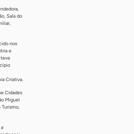
ndedora,
ão, Sala do
liar,
cido nos
tria e
 teve
cípio
a Criativa.
me Cidades
ão Miguel
 Turismo,
 a