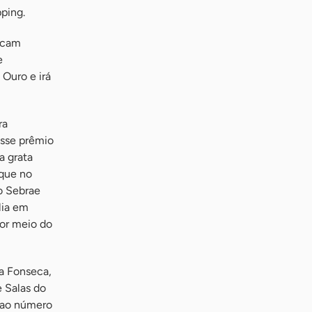
ping.
ficam
e
Ouro e irá
ra
esse prêmio
a grata
aque no
o Sebrae
lia em
or meio do
a Fonseca,
e Salas do
 ao número