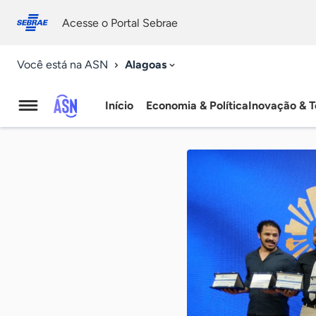
Fale
Acessibilidade
conosco
0
Acesse o Portal Sebrae
9
Alagoas
Você está na ASN
Início
Economia & Política
Inovação & T
Agência
Sebrae
de
Notícias