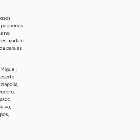
ossos
s pequenos
as no
sses ajudam
da para as
 Miguel,
eserto,
ziápolis,
eodoro,
sado,
Calvo,
pos,