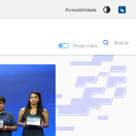
acessibilidade
Dados
Buscar
para
Modo claro
busca
Palavra
chave