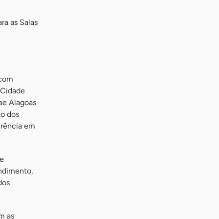
ra as Salas
 com
a Cidade
ae Alagoas
to dos
erência em
ue
endimento,
dos
m as