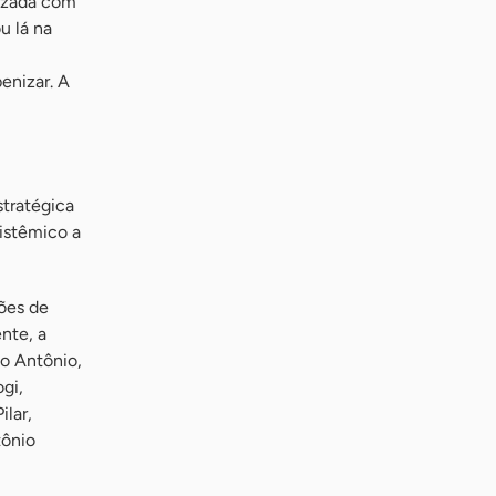
aizada com
u lá na
enizar. A
tratégica
istêmico a
ões de
nte, a
to Antônio,
gi,
ilar,
tônio