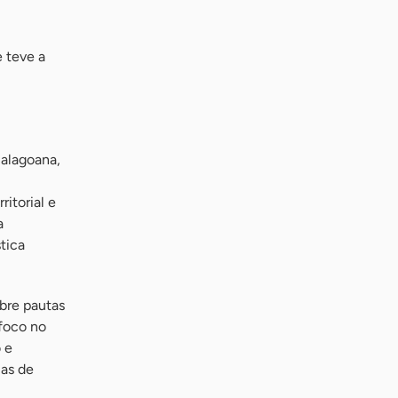
 teve a
 alagoana,
itorial e
a
tica
obre pautas
 foco no
 e
ias de