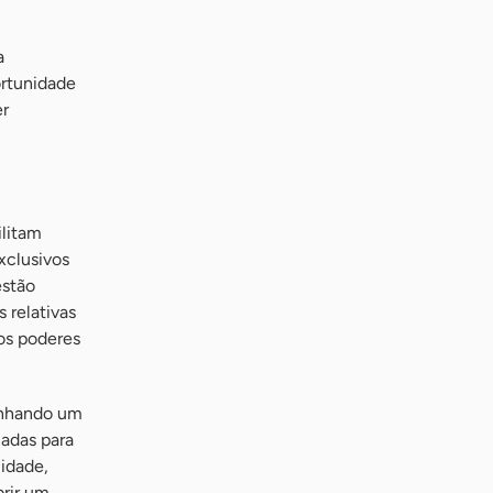
a
ortunidade
er
ilitam
xclusivos
estão
relativas
os poderes
enhando um
iadas para
lidade,
brir um