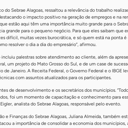
co do Sebrae Alagoas, ressaltou a relevância do trabalho realiza
estacando o impacto positivo na geração de empregos e na re
 que estão aqui têm uma importância muito grande para o Sebr
ia grande para o pequeno negócio. Para que eles saibam que 
es difícil, muitas vezes burocrática, e só quem está na ponta é
o resolver o dia a dia do empresário”, afirmou.
incluiu palestras sobre atendimento ao cliente, além da apres
al, um projeto do Mato Grosso do Sul, e de um case de sucess
Rio de Janeiro. A Receita Federal, o Governo Federal e o IBGE l
écnicas com assuntos atualizados para os participantes.
ntes de desenvolvimento e os secretários dos municípios. “Todo
ados, foi um momento de capacitação e conhecimento para es
 Eigler, analista do Sebrae Alagoas, responsável pelo evento.
ção e Finanças do Sebrae Alagoas, Juliana Almeida, também es
tacou a importância de consolidar a economia dos municípios, 