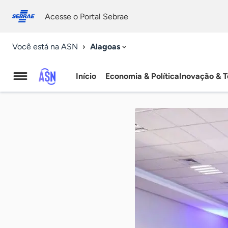
Fale
Acessibilidade
conosco
0
Acesse o Portal Sebrae
9
Alagoas
Você está na ASN
Início
Economia & Política
Inovação & T
Agência
Sebrae
de
Notícias