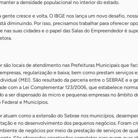
anter a densidade populacional no interior do estado.
 gente cresce e volta. O IBGE nos lança um novo desafio, noss
tá diminuindo. Por isso, precisamos trabalhar para oferecer op
ue nas suas cidades e o papel das Salas do Empreendedor é sup
etora.
 são locais de atendimento nas Prefeituras Municipais que fac
 empresas, regularização e baixa; bem como prestam serviços e
ividual (MEI). São resultado da parceria entre o SEBRAE e a g
ade com a Lei Complementar 123/2006, que estabelece normas 
do a ser dispensado às micro e pequenas empresas no âmbito d
o Federal e Municípios.
r atuam como a extensão do Sebrae nos municípios, desemp
ilitação e no desenvolvimento dos pequenos negócios. Foram cr
ambiente de negócios por meio da prestação de serviços de qua
amente. São oferecidas orientações completas para quem quer a