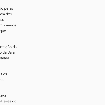
do pelas
nda dos
ae,
empreender
 que
entação da
o da Sala
evaram
s os
ses
teve
através do