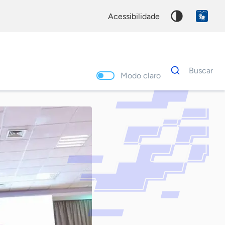
acessibilidade
Dados
Buscar
para
Modo claro
busca
Palavra
chave