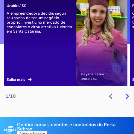
Urubici / SC
R
A empreendedora decidiu seguir
seu sonho de ter um negócio
próprio, investiu no mercado de
chocolates e virou atrativo turístico
em Santa Catarina.
Dayana Fabre
Urubici / SC
Saiba mais
1
/10
Confira cursos, eventos e conteúdos do Portal
Sebrae.
Acesse o Portal