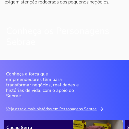
exigem atenção redobrada dos pequenos negócios.
Conheça os Personagens
Sebrae
Conheça a força que
empreendedores têm para
transformar negócios, realidades e
histórias de vida, com o apoio do
Sebrae.
Veja essa e mais histórias em Personagens Sebrae
Cacau Serra