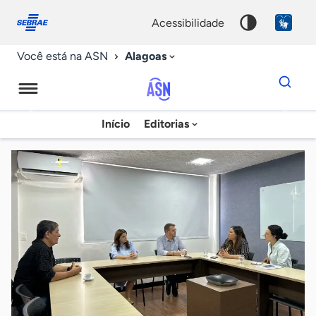
Fale
Acessibilidade
conosco
0
acessibilidade
9
Alagoas
Você está na ASN
Dados
para
busca
Agência
Início
Editorias
Palavra
Sebrae
chave
de
Notícias