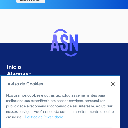
Início
Alagoas
Sobre a ASN
Aviso de Cookies
Últimas notícias
Entre em contato
Nós usamos cookies e outras tecnologias semelhantes para
Editorias
melhorar a sua experiência em nossos serviços, personalizar
publicidade e recomendar conteúdo de seu interesse. Ao utilizar
Economia & Política
nossos serviços, você concorda com tal monitoramento descrito
em nossa
Política de Privacidade
Inovação & Tecnologia
Cultura empreendedora