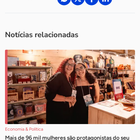
Acesse nossos canais de atendimento
Ficou com alguma dúvida?
.
Se
você é um profissional da imprensa, entre em contato pelo
imprensa@sebrae.com.br
fale com a ASN em cada UF
ou
Notícias relacionadas
Economia & Política
Mais de 96 mil mulheres são protagonistas do seu