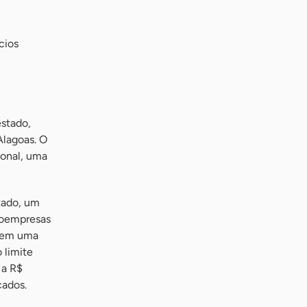
cios
estado,
Alagoas. O
ional, uma
tado, um
roempresas
erem uma
 limite
 a R$
cados.