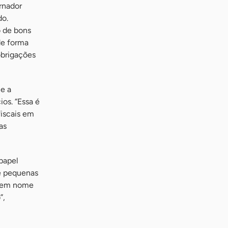
rnador
do.
o de bons
de forma
obrigações
e a
os. “Essa é
iscais em
as
papel
e pequenas
, em nome
”,