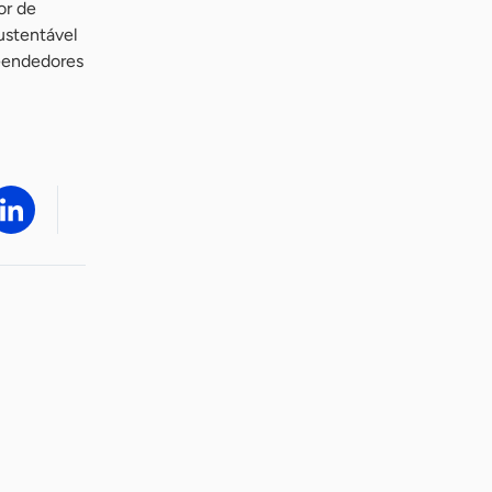
or de
sustentável
eendedores