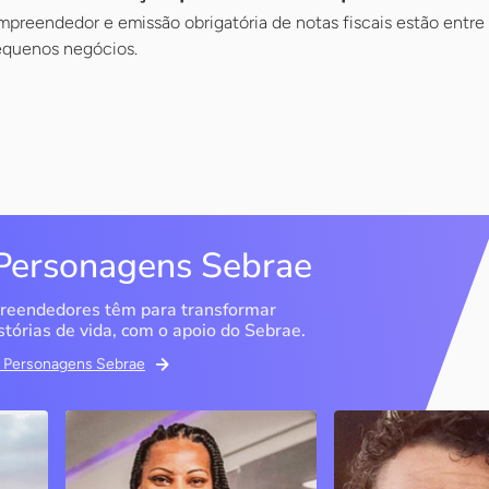
preendedor e emissão obrigatória de notas fiscais estão entr
equenos negócios.
Personagens Sebrae
reendedores têm para transformar
stórias de vida, com o apoio do Sebrae.
em Personagens Sebrae
Studio Olimpic Shape
DG Distribuido
Água Mineral
São Paulo / SP