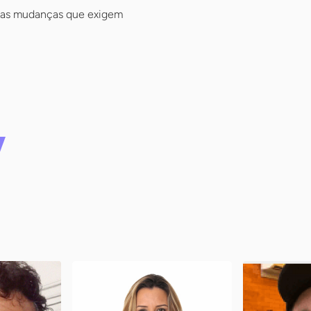
e as mudanças que exigem
ra de
Selfsy Alimentos
Schaefer
Saudáveis
Florianópolis 