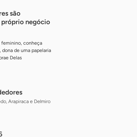
res são
 próprio negócio
 feminino, conheça
, dona de uma papelaria
brae Delas
ndedores
do, Arapiraca e Delmiro
6