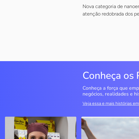
Nova categoria de nanoem
atenção redobrada dos p
Conheça os 
Conheça a força que emp
negócios, realidades e hi
Veja essa e mais histórias 
Cacau Serra
Seriema Ecoturismo
Urubici / SC
Rio da Conceição / TO