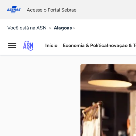
Fale
Acessibilidade
conosco
0
Acesse o Portal Sebrae
9
Alagoas
Você está na ASN
Início
Economia & Política
Inovação & T
Agência
Sebrae
de
Notícias