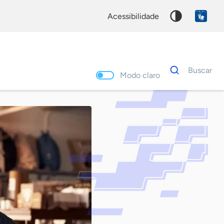
acessibilidade
Dados
Buscar
para
Modo claro
busca
Palavra
chave