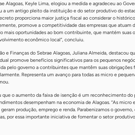
rae Alagoas, Keyle Lima, elogiou a medida e agradeceu ao Gove
 a um antigo pleito da instituição e do setor produtivo do esta
creto proporciona maior justiça fiscal ao considerar o históric
emente, promove a competitividade das empresas que atuam 
ndo mais oportunidades ao bom contribuinte, que mantém suas 
volvimento econômico local”, concluiu.
ção e Finanças do Sebrae Alagoas, Juliana Almeida, destacou qu
adual promove benefícios significativos para os pequenos negóci
da pelo governo a contribuintes que mantêm suas obrigações f
larmente. Representa um avanço para todas as micro e pequen
rmou.
u que o aumento da faixa de isenção é um reconhecimento do 
endimentos desempenham na economia de Alagoas. “As micro 
s geram produção, emprego e renda. Parabenizamos o governo
s, por essa importante iniciativa de fomentar o setor produtivo