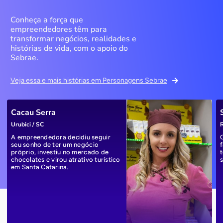
Conheça a força que
empreendedores têm para
transformar negócios, realidades e
histórias de vida, com o apoio do
Sebrae.
Veja essa e mais histórias em Personagens Sebrae
Cacau Serra
Urubici / SC
R
A empreendedora decidiu seguir
seu sonho de ter um negócio
próprio, investiu no mercado de
chocolates e virou atrativo turístico
em Santa Catarina.