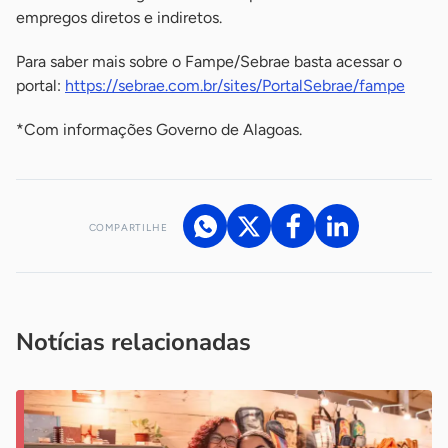
empregos diretos e indiretos.
Para saber mais sobre o Fampe/Sebrae basta acessar o
portal:
https://sebrae.com.br/sites/PortalSebrae/fampe
*Com informações Governo de Alagoas.
COMPARTILHE
Acesse nossos canais de atendimento
Ficou com alguma dúvida?
.
Se
você é um profissional da imprensa, entre em contato pelo
imprensa@sebrae.com.br
fale com a ASN em cada UF
ou
Notícias relacionadas