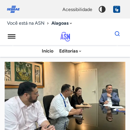
Fale
Acessibilidade
conosco
0
acessibilidade
9
Alagoas
Você está na ASN
Dados
para
busca
Agência
Início
Editorias
Palavra
Sebrae
chave
de
Notícias