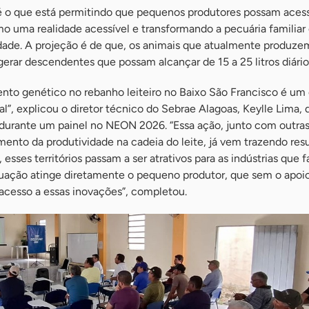
é o que está permitindo que pequenos produtores possam acess
o uma realidade acessível e transformando a pecuária familia
idade. A projeção é de que, os animais que atualmente produze
ão gerar descendentes que possam alcançar de 15 a 25 litros diário
to genético no rebanho leiteiro no Baixo São Francisco é u
ial”, explicou o diretor técnico do Sebrae Alagoas, Keylle Lima,
 durante um painel no NEON 2026. “Essa ação, junto com outra
mento da produtividade na cadeia do leite, já vem trazendo res
 esses territórios passam a ser atrativos para as indústrias que 
atuação atinge diretamente o pequeno produtor, que sem o apoi
 acesso a essas inovações”, completou.