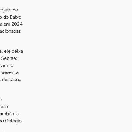
rojeto de
o do Baixo
ada em 2024
lacionadas
, ele deixa
 Sebrae:
ovem o
apresenta
”, destacou
o
foram
e também a
do Colégio.