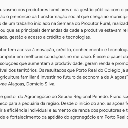
usiasmo dos produtores familiares e da gestão pública com o p
o o prenúncio da transformação social que chega ao municípi
o de um trabalho iniciado na Semana do Produtor Rural, realiz
cou que as principais demandas da cadeia produtiva estavam re
de, gestão e acesso a crédito e tecnologias.
or tem acesso à inovação, crédito, conhecimento e tecnologia
competir em melhores condições no mercado. É esse o papel do
s soluções que aumentam a produtividade, geram renda e prom
el dos territórios. Os resultados que Porto Real do Colégio já 
gricultura familiar é investir no futuro da economia de Alagoas
rae Alagoas, Domício Silva.
 e gestor do Agronegócio do Sebrae Regional Penedo, Francisc
o para a pecuária da região. Desde o início do ano, as ações 
tir a eficiência individual e aumento de renda dos produtores 
ade e fortalecimento da aptidão do agronegócio em Porto Real 