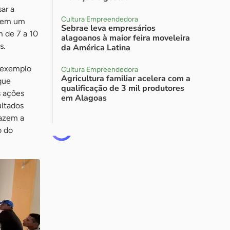
ar a
Cultura Empreendedora
r em um
Sebrae leva empresários
m de 7 a 10
alagoanos à maior feira moveleira
s.
da América Latina
m exemplo
Cultura Empreendedora
Agricultura familiar acelera com a
 que
qualificação de 3 mil produtores
s ações
em Alagoas
ultados
fazem a
o do