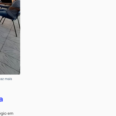
raz mais
a
légio em