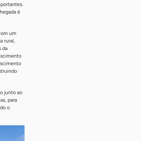
portantes.
 chegada é
o com um
 rural,
s da
nascimento
ascimento
struindo
do junto ao
as, para
odo o