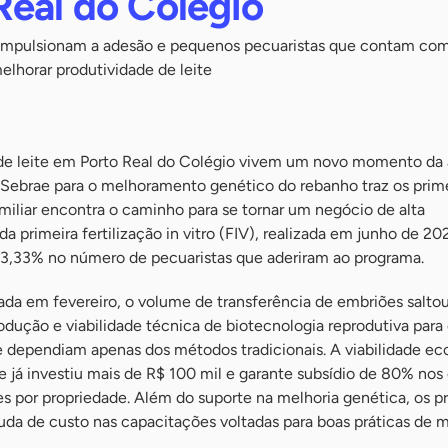
Real do Colégio
 impulsionam a adesão e pequenos pecuaristas que contam com
elhorar produtividade de leite
de leite em Porto Real do Colégio vivem um novo momento da 
 Sebrae para o melhoramento genético do rebanho traz os prim
amiliar encontra o caminho para se tornar um negócio de alta
a primeira fertilização in vitro (FIV), realizada em junho de 20
3,33% no número de pecuaristas que aderiram ao programa.
zada em fevereiro, o volume de transferência de embriões salto
odução e viabilidade técnica de biotecnologia reprodutiva para
 dependiam apenas dos métodos tradicionais. A viabilidade e
e já investiu mais de R$ 100 mil e garante subsídio de 80% nos
es por propriedade. Além do suporte na melhoria genética, os p
da de custo nas capacitações voltadas para boas práticas de m