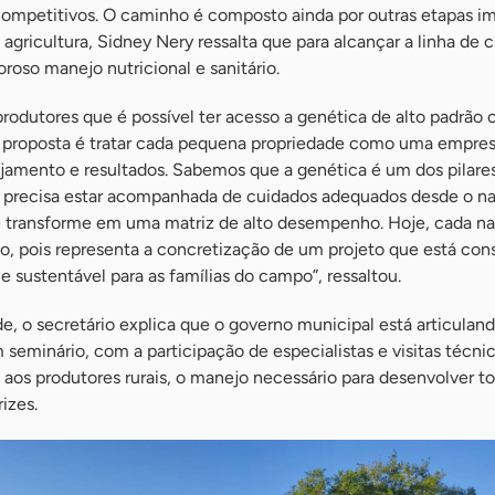
competitivos. O caminho é composto ainda por outras etapas im
 agricultura, Sidney Nery ressalta que para alcançar a linha de
roso manejo nutricional e sanitário.
rodutores que é possível ter acesso a genética de alto padrã
A proposta é tratar cada pequena propriedade como uma empresa
ejamento e resultados. Sabemos que a genética é um dos pilare
la precisa estar acompanhada de cuidados adequados desde o 
se transforme em uma matriz de alto desempenho. Hoje, cada n
 pois representa a concretização de um projeto que está con
e sustentável para as famílias do campo”, ressaltou.
ade, o secretário explica que o governo municipal está articulan
 seminário, com a participação de especialistas e visitas técnic
, aos produtores rurais, o manejo necessário para desenvolver t
izes.