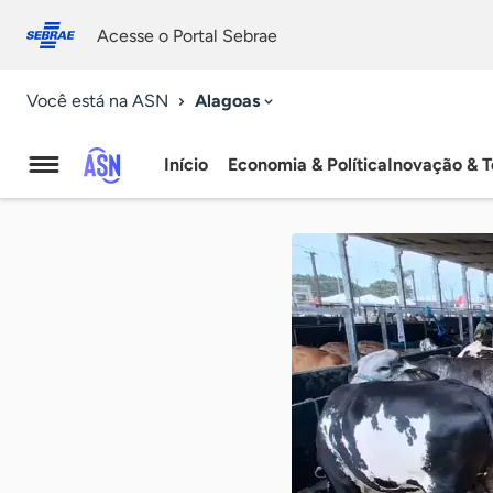
Fale
Acessibilidade
conosco
0
Acesse o Portal Sebrae
9
Alagoas
Você está na ASN
Início
Economia & Política
Inovação & T
Agência
Sebrae
de
Notícias