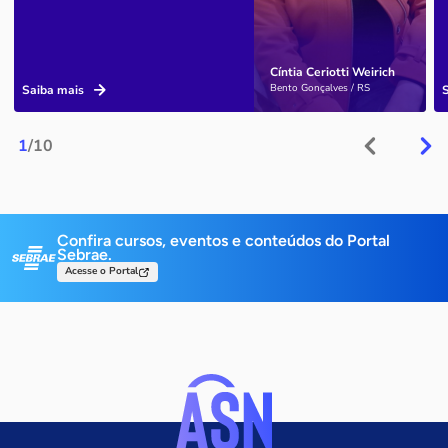
Cíntia Ceriotti Weirich
Bento Gonçalves / RS
Saiba mais
1
/10
Confira cursos, eventos e conteúdos do Portal
Sebrae.
Acesse o Portal