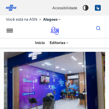
Fale
Acessibilidade
conosco
0
acessibilidade
9
Alagoas
Você está na ASN
Dados
para
busca
Agência
Início
Editorias
Palavra
Sebrae
chave
de
Notícias