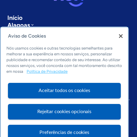
Início
Alagoas
Sobre a ASN
Aviso de Cookies
Últimas notícias
Entre em contato
Nós usamos cookies e outras tecnologias semelhantes para
Editorias
melhorar a sua experiência em nossos serviços, personalizar
publicidade e recomendar conteúdo de seu interesse. Ao utilizar
Economia & Política
nossos serviços, você concorda com tal monitoramento descrito
em nossa
Política de Privacidade
Inovação & Tecnologia
Cultura empreendedora
Dados
Aceitar todos os cookies
Arquivo
Rejeitar cookies opcionais
Preferências de cookies
Visite o Portal Sebrae