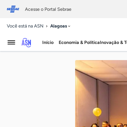
Fale
Acessibilidade
conosco
0
Acesse o Portal Sebrae
9
Alagoas
Você está na ASN
Início
Economia & Política
Inovação & T
Agência
Sebrae
de
Notícias