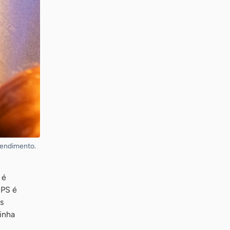
Atendimento.
 é
NPS é
s
inha