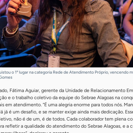
quistou o 1º lugar na categoria Rede de Atendimento Próprio, vencendo 
n Gomes
do, Fátima Aguiar, gerente da Unidade de Relacionamento Emp
ção e o trabalho coletivo da equipe do Sebrae Alagoas na conq
s em atendimento. “É uma alegria enorme para todos nós. Man
 lá já é um desafio, e se manter exige ainda mais dedicação. Ess
letivo, não é de um, é de todos. Cada colaborador tem plena c
a refletir a qualidade do atendimento do Sebrae Alagoas, e a 