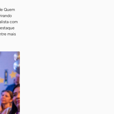
 de Quem
virando
nalista com
destaque
ntre mais