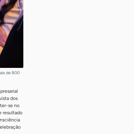
mais de 800
resarial
uista dos
ter-se no
e resultado
onsciência
celebração