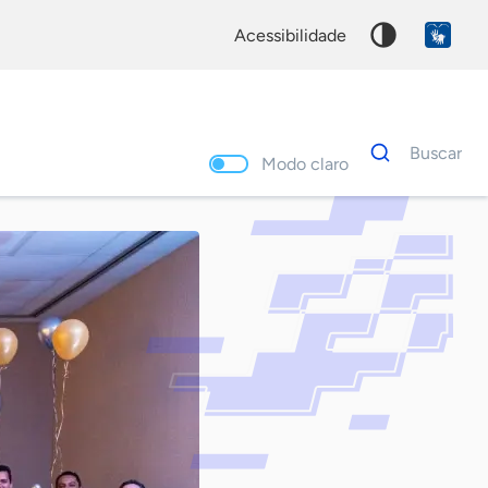
acessibilidade
Dados
Buscar
para
Modo claro
busca
Palavra
chave