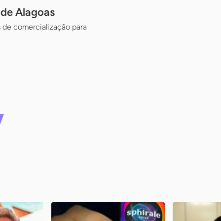
 de Alagoas
s de comercialização para
ro
Planet Nails
Ani – Am