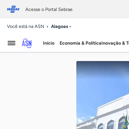
Fale
Acessibilidade
conosco
0
Acesse o Portal Sebrae
9
Alagoas
Você está na ASN
Início
Economia & Política
Inovação & T
Agência
Sebrae
de
Notícias