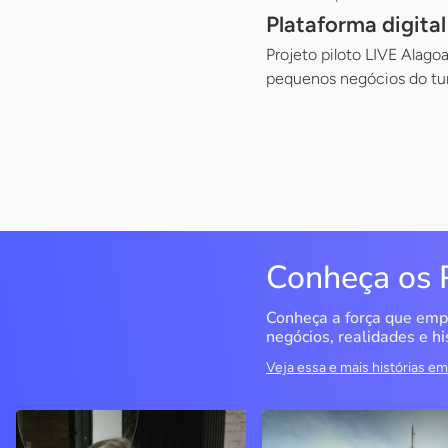
Plataforma digita
Projeto piloto LIVE Alago
pequenos negócios do tu
Conheça os 
Conheça a força que emp
negócios, realidades e hi
Veja essa e mais histórias 
Delucci
Infoecia Software