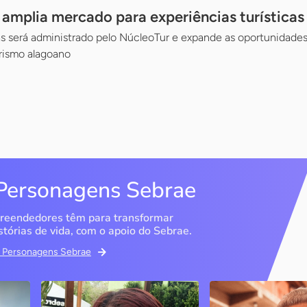
l amplia mercado para experiências turísticas
as será administrado pelo NúcleoTur e expande as oportunidade
rismo alagoano
Personagens Sebrae
reendedores têm para transformar
stórias de vida, com o apoio do Sebrae.
em Personagens Sebrae
Memória Ancestral
Espedito Selei