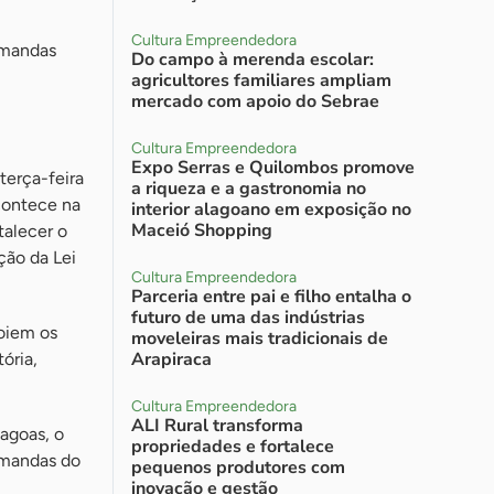
Cultura Empreendedora
emandas
Do campo à merenda escolar:
agricultores familiares ampliam
mercado com apoio do Sebrae
Cultura Empreendedora
Expo Serras e Quilombos promove
terça-feira
a riqueza e a gastronomia no
contece na
interior alagoano em exposição no
Maceió Shopping
talecer o
ção da Lei
Cultura Empreendedora
Parceria entre pai e filho entalha o
futuro de uma das indústrias
poiem os
moveleiras mais tradicionais de
Arapiraca
ória,
Cultura Empreendedora
ALI Rural transforma
agoas, o
propriedades e fortalece
emandas do
pequenos produtores com
inovação e gestão