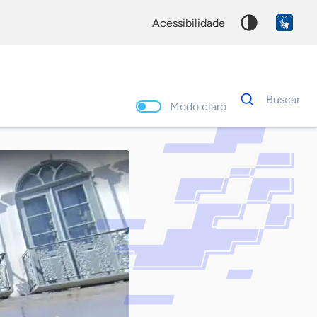
acessibilidade
Dados
Buscar
para
Modo claro
busca
Palavra
chave