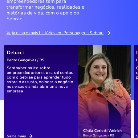
empreendedores têm para
transformar negócios, realidades e
histórias de vida, com o apoio do
Sebrae.
Veja essa e mais histórias em Personagens Sebrae
Delucci
Bento Gonçalves / RS
L
Sem saber muito sobre
empreendedorismo, o casal contou
com o Sebrae para aprender tudo
sobre o assunto, colocar o negócio
nos eixos e ainda abrir uma nova
empresa
Cíntia Ceriotti Weirich
Bento Gonçalves / RS
Saiba mais