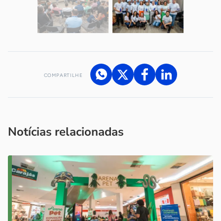
COMPARTILHE
Acesse nossos canais de atendimento
Ficou com alguma dúvida?
.
Se
você é um profissional da imprensa, entre em contato pelo
imprensa@sebrae.com.br
fale com a ASN em cada UF
ou
Notícias relacionadas