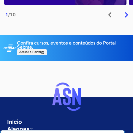
1
/10
Confira cursos, eventos e conteúdos do Portal
Sebrae.
Acesse o Portal
Início
Alagoas