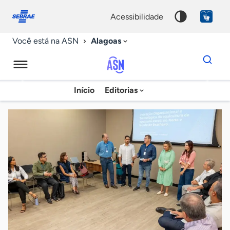
Fale
Acessibilidade
conosco
0
acessibilidade
9
Alagoas
Você está na ASN
Dados
para
busca
Agência
Início
Editorias
Palavra
Sebrae
chave
de
Notícias