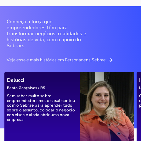
Conheça a força que
empreendedores têm para
transformar negócios, realidades e
histórias de vida, com o apoio do
Sebrae.
Veja essa e mais histórias em Personagens Sebrae
Delucci
Bento Gonçalves / RS
L
Sem saber muito sobre
empreendedorismo, o casal contou
com o Sebrae para aprender tudo
sobre o assunto, colocar o negócio
nos eixos e ainda abrir uma nova
empresa