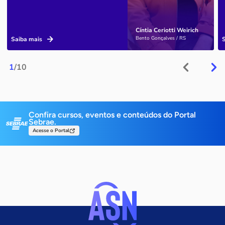
Cíntia Ceriotti Weirich
Bento Gonçalves / RS
Saiba mais
1
/10
Confira cursos, eventos e conteúdos do Portal
Sebrae.
Acesse o Portal