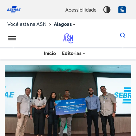
Fale
Acessibilidade
conosco
0
acessibilidade
9
Alagoas
Você está na ASN
Dados
para
busca
Agência
Início
Editorias
Palavra
Sebrae
chave
de
Notícias