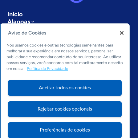
Início
Alagoas
Sobre a ASN
Aviso de Cookies
Últimas notícias
Entre em contato
Nós usamos cookies e outras tecnologias semelhantes para
Editorias
melhorar a sua experiência em nossos serviços, personalizar
publicidade e recomendar conteúdo de seu interesse. Ao utilizar
Economia & Política
nossos serviços, você concorda com tal monitoramento descrito
em nossa
Política de Privacidade
Inovação & Tecnologia
Cultura empreendedora
Dados
Aceitar todos os cookies
Arquivo
Rejeitar cookies opcionais
Preferências de cookies
Visite o Portal Sebrae