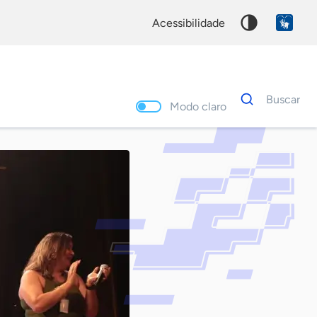
acessibilidade
Dados
Buscar
para
Modo claro
busca
Palavra
chave