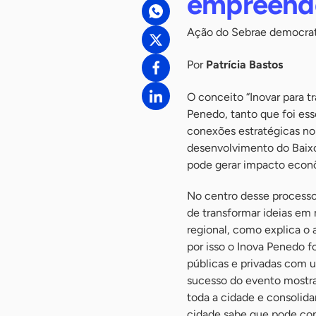
empreend
Ação do Sebrae democrati
Por
Patrícia Bastos
O conceito “Inovar para t
Penedo, tanto que foi es
conexões estratégicas no 
desenvolvimento do Baixo
pode gerar impacto econôm
No centro desse processo 
de transformar ideias em
regional, como explica o
por isso o Inova Penedo fo
públicas e privadas com u
sucesso do evento mostra
toda a cidade e consoli
cidade sabe que pode cont