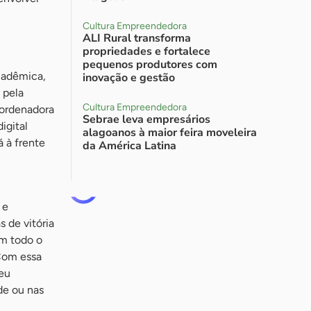
Cultura Empreendedora
ALI Rural transforma
propriedades e fortalece
pequenos produtores com
cadêmica,
inovação e gestão
 pela
Cultura Empreendedora
oordenadora
Sebrae leva empresários
igital
alagoanos à maior feira moveleira
á à frente
da América Latina
 e
s de vitória
Em todo o
Com essa
seu
de ou nas