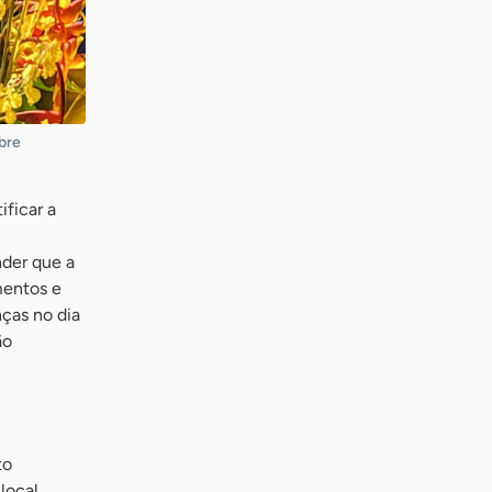
bre
ificar a
nder que a
mentos e
nças no dia
ão
to
local,