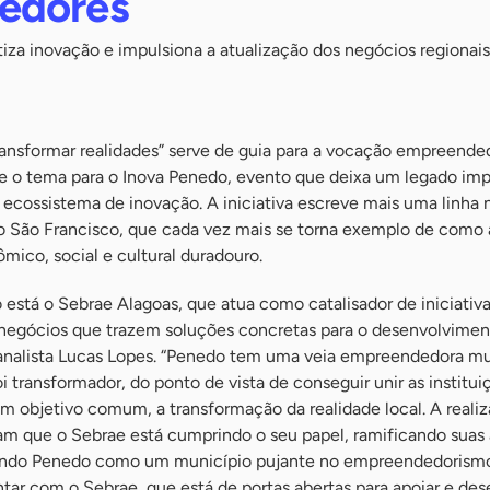
edores
za inovação e impulsiona a atualização dos negócios regionais
ransformar realidades” serve de guia para a vocação empreende
se o tema para o Inova Penedo, evento que deixa um legado im
ecossistema de inovação. A iniciativa escreve mais uma linha 
 São Francisco, que cada vez mais se torna exemplo de como 
ico, social e cultural duradouro.
está o Sebrae Alagoas, que atua como catalisador de iniciativ
 negócios que trazem soluções concretas para o desenvolvimen
 analista Lucas Lopes. “Penedo tem uma veia empreendedora mui
i transformador, do ponto de vista de conseguir unir as institui
m objetivo comum, a transformação da realidade local. A realiz
m que o Sebrae está cumprindo o seu papel, ramificando suas
dando Penedo como um município pujante no empreendedorismo
ar com o Sebrae, que está de portas abertas para apoiar e des