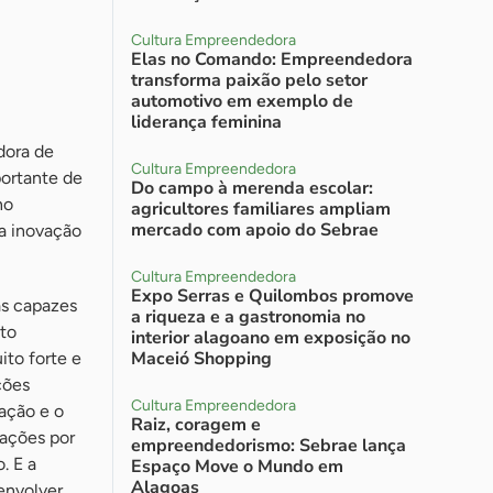
Cultura Empreendedora
Elas no Comando: Empreendedora
transforma paixão pelo setor
automotivo em exemplo de
liderança feminina
dora de
Cultura Empreendedora
portante de
Do campo à merenda escolar:
no
agricultores familiares ampliam
mercado com apoio do Sebrae
a inovação
Cultura Empreendedora
Expo Serras e Quilombos promove
as capazes
a riqueza e a gastronomia no
to
interior alagoano em exposição no
Maceió Shopping
to forte e
ções
Cultura Empreendedora
ação e o
Raiz, coragem e
 ações por
empreendedorismo: Sebrae lança
. E a
Espaço Move o Mundo em
Alagoas
envolver