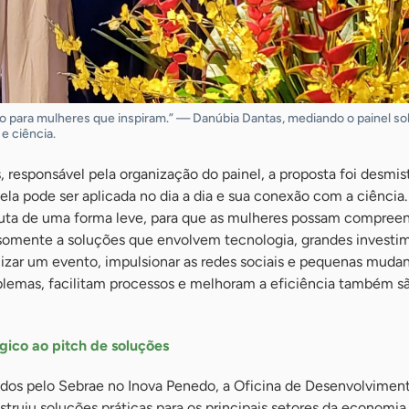
o para mulheres que inspiram.” — Danúbia Dantas, mediando o painel so
 ciência.
s, responsável pela organização do painel, a proposta foi desmist
la pode ser aplicada no dia a dia e sua conexão com a ciência.
auta de uma forma leve, para que as mulheres possam compree
 somente a soluções que envolvem tecnologia, grandes investi
Realizar um evento, impulsionar as redes sociais e pequenas muda
blemas, facilitam processos e melhoram a eficiência também s
gico ao pitch de soluções
ados pelo Sebrae no Inova Penedo, a Oficina de Desenvolvimen
struiu soluções práticas para os principais setores da economia 