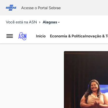
Fale
Acessibilidade
conosco
0
Acesse o Portal Sebrae
9
Alagoas
Você está na ASN
Início
Economia & Política
Inovação & T
Agência
Sebrae
de
Notícias