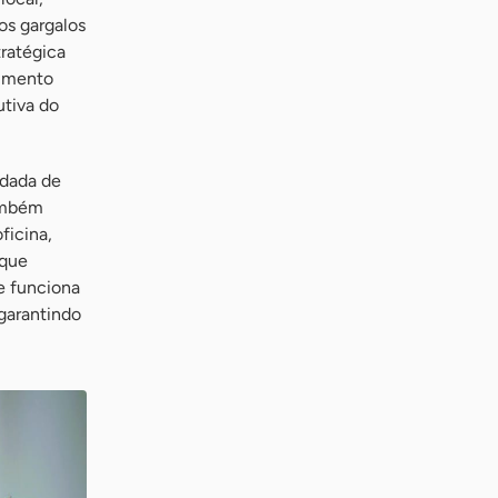
os gargalos
tratégica
cimento
utiva do
odada de
ambém
ficina,
 que
e funciona
 garantindo