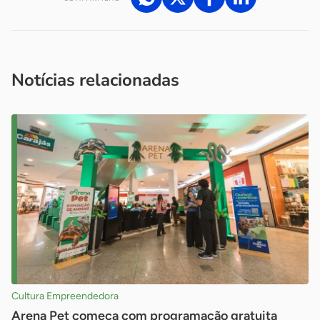
Acesse nossos canais de atendimento
Ficou com alguma dúvida?
.
Se
você é um profissional da imprensa, entre em contato pelo
imprensa@sebrae.com.br
fale com a ASN em cada UF
ou
Notícias relacionadas
Cultura Empreendedora
Arena Pet começa com programação gratuita