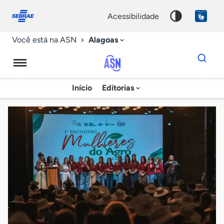
Fale
Acessibilidade
conosco
0
acessibilidade
9
Alagoas
Você está na ASN
Dados
para
busca
Agência
Início
Editorias
Palavra
Sebrae
chave
de
Notícias