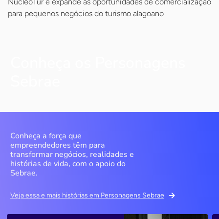
NúcleoTur e expande as oportunidades de comercialização
para pequenos negócios do turismo alagoano
Conheça os Personagens
Sebrae
Conheça a força que
empreendedores têm para
transformar negócios, realidades e
histórias de vida, com o apoio do
Sebrae.
Veja essa e mais histórias em Personagens Sebrae