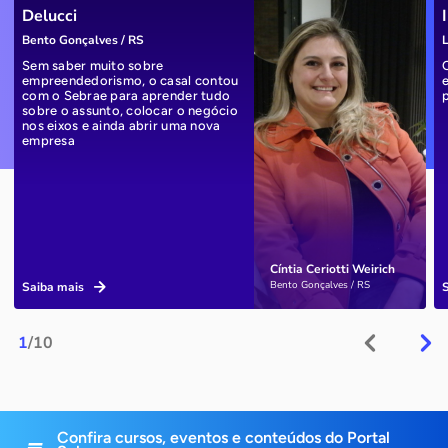
Delucci
Bento Gonçalves / RS
L
Sem saber muito sobre
empreendedorismo, o casal contou
com o Sebrae para aprender tudo
sobre o assunto, colocar o negócio
nos eixos e ainda abrir uma nova
empresa
Cíntia Ceriotti Weirich
Bento Gonçalves / RS
Saiba mais
1
/10
Confira cursos, eventos e conteúdos do Portal