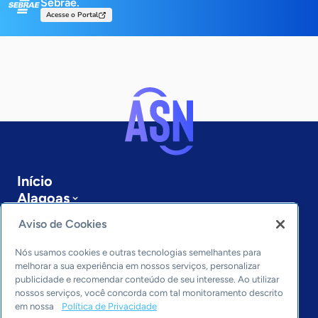
Sebrae.
Acesse o Portal
Início
Alagoas
Sobre a ASN
Aviso de Cookies
Últimas notícias
Entre em contato
Nós usamos cookies e outras tecnologias semelhantes para
Editorias
melhorar a sua experiência em nossos serviços, personalizar
publicidade e recomendar conteúdo de seu interesse. Ao utilizar
Economia & Política
nossos serviços, você concorda com tal monitoramento descrito
em nossa
Política de Privacidade
Inovação & Tecnologia