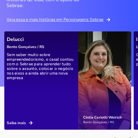
Sebrae.
Veja essa e mais histórias em Personagens Sebrae
Delucci
Bento Gonçalves / RS
L
Sem saber muito sobre
empreendedorismo, o casal contou
com o Sebrae para aprender tudo
sobre o assunto, colocar o negócio
nos eixos e ainda abrir uma nova
empresa
Cíntia Ceriotti Weirich
Bento Gonçalves / RS
Saiba mais