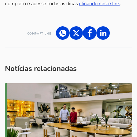
completo e acesse todas as dicas
clicando neste link
.
COMPARTILHE
Acesse nossos canais de atendimento
Ficou com alguma dúvida?
.
Se
você é um profissional da imprensa, entre em contato pelo
imprensa@sebrae.com.br
fale com a ASN em cada UF
ou
Notícias relacionadas