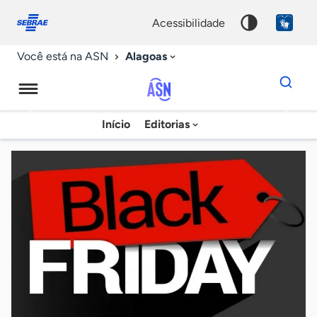
Fale
Acessibilidade
conosco
0
acessibilidade
9
Alagoas
Você está na ASN
Dados
para
busca
Agência
Início
Editorias
Palavra
Sebrae
chave
de
Notícias