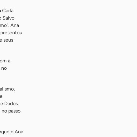
a Carla
 Salvo:
smo”. Ana
apresentou
e seus
com a
 no
alismo,
 e
de Dados.
: no passo
erque e Ana