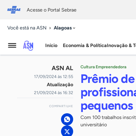
Fale
Acessibilidade
conosco
0
Acesse o Portal Sebrae
9
Alagoas
Você está na ASN
Início
Economia & Política
Inovação & T
Agência
Sebrae
ASN AL
Cultura Empreendedora
de
Prêmio de
17/09/2024 às 12:55
Atualização
Notícias
profissio
21/09/2024 às 16:32
pequenos 
COMPARTILHE
Com 100 trabalhos inscrit
universitário