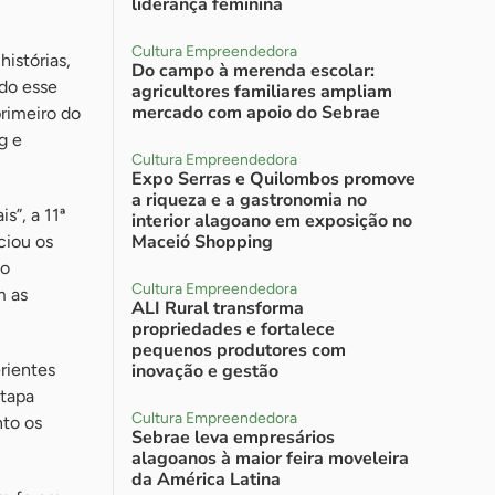
liderança feminina
Cultura Empreendedora
istórias,
Do campo à merenda escolar:
ndo esse
agricultores familiares ampliam
mercado com apoio do Sebrae
rimeiro do
g e
Cultura Empreendedora
Expo Serras e Quilombos promove
a riqueza e a gastronomia no
s”, a 11ª
interior alagoano em exposição no
Maceió Shopping
ciou os
co
Cultura Empreendedora
m as
ALI Rural transforma
propriedades e fortalece
pequenos produtores com
rientes
inovação e gestão
etapa
Cultura Empreendedora
nto os
Sebrae leva empresários
alagoanos à maior feira moveleira
da América Latina