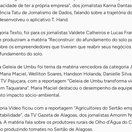
acidade de ter a própria empresa”, dos jornalistas Karina Dantas
cia Tatu de Jornalismo de Dados, falando sobre a trajetória d
desenvolveu o aplicativo T. Hand.
ria Texto, foi para os jornalistas Valdete Calheiros e Lucas Fra
ue produziram a matéria “Reconstruir: do afundamento do solo 
 sobre os empreendedores que tiveram que reabrir seus negócios
afundamento do solo.
a Geleia de Umbu foi tema da matéria vencedora da categoria 
 Maria Maciel, Welliton Soares, Handson Holanda, Danielle Silva
a TV Pajuçara, com a reportagem “Geleia de Umbu transforma vi
m Taquarana”. Maria Maciel destacou o desempenho da equipe
nto impacto sócio-ambiental.
oria Vídeo ficou com a reportagem “Agricultores do Sertão e
tabilidade”, da TV Gazeta de Alagoas, dos jornalistas Amorim N
 A matéria fala sobre os produtores rurais de Olho d’Água do 
o produzindo tomates no Sertão de Alagoas.