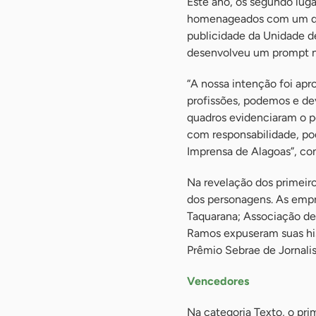
Este ano, os segundo lug
homenageados com um quadr
publicidade da Unidade d
desenvolveu um prompt no
“A nossa intenção foi apro
profissões, podemos e dev
quadros evidenciaram o p
com responsabilidade, po
Imprensa de Alagoas”, con
Na revelação dos primeiro
dos personagens. As empr
Taquarana; Associação de
Ramos expuseram suas his
Prêmio Sebrae de Jornali
Vencedores
Na categoria Texto, o pr