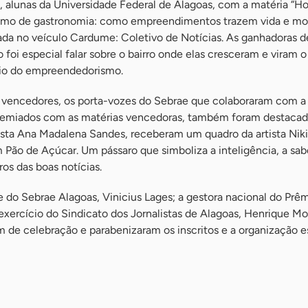
 alunas da Universidade Federal de Alagoas, com a matéria “Ho
nimo de gastronomia: como empreendimentos trazem vida e 
cada no veículo Cardume: Coletivo de Notícias. As ganhadoras d
foi especial falar sobre o bairro onde elas cresceram e viram o
io do empreendedorismo.
encedores, os porta-vozes do Sebrae que colaboraram com a 
premiados com as matérias vencedoras, também foram destacad
sta Ana Madalena Sandes, receberam um quadro da artista Nikie
em Pão de Açúcar. Um pássaro que simboliza a inteligência, a sab
s das boas notícias.
 do Sebrae Alagoas, Vinicius Lages; a gestora nacional do Prê
exercício do Sindicato dos Jornalistas de Alagoas, Henrique Mo
 de celebração e parabenizaram os inscritos e a organização e