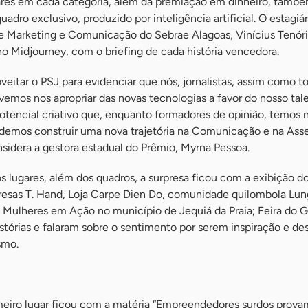
ares em cada categoria, além da premiação em dinheiro, tamb
o exclusivo, produzido por inteligência artificial. O estagiár
e Marketing e Comunicação do Sebrae Alagoas, Vinícius Tenóri
 Midjourney, com o briefing de cada história vencedora.
veitar o PSJ para evidenciar que nós, jornalistas, assim como t
emos nos apropriar das novas tecnologias a favor do nosso tale
otencial criativo que, enquanto formadores de opinião, temos 
demos construir uma nova trajetória na Comunicação e na Asse
sidera a gestora estadual do Prêmio, Myrna Pessoa.
s lugares, além dos quadros, a surpresa ficou com a exibição d
esas T. Hand, Loja Carpe Dien Do, comunidade quilombola Lu
 Mulheres em Ação no município de Jequiá da Praia; Feira do G
tórias e falaram sobre o sentimento por serem inspiração e de
smo.
imeiro lugar ficou com a matéria “Empreendedores surdos prov