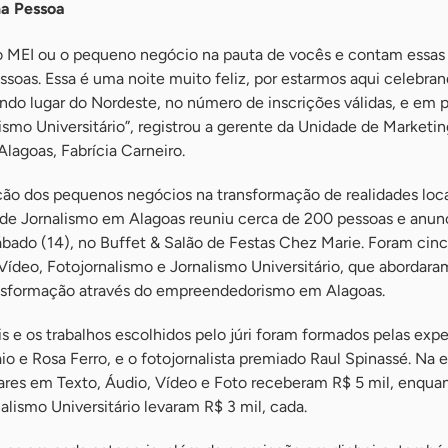
a Pessoa
MEI ou o pequeno negócio na pauta de vocês e contam essas h
ssoas. Essa é uma noite muito feliz, por estarmos aqui celebra
do lugar do Nordeste, no número de inscrições válidas, e em p
lismo Universitário”, registrou a gerente da Unidade de Marketin
agoas, Fabrícia Carneiro.
ão dos pequenos negócios na transformação de realidades locai
de Jornalismo em Alagoas reuniu cerca de 200 pessoas e anun
bado (14), no Buffet & Salão de Festas Chez Marie. Foram cin
 Vídeo, Fotojornalismo e Jornalismo Universitário, que abordara
ansformação através do empreendedorismo em Alagoas.
s e os trabalhos escolhidos pelo júri foram formados pelas expe
io e Rosa Ferro, e o fotojornalista premiado Raul Spinassé. Na 
gares em Texto, Áudio, Vídeo e Foto receberam R$ 5 mil, enqua
alismo Universitário levaram R$ 3 mil, cada.