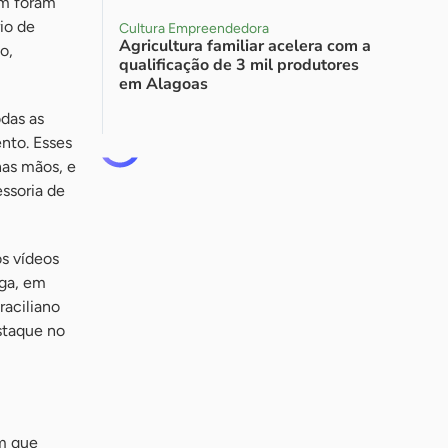
ém foram
io de
Cultura Empreendedora
Agricultura familiar acelera com a
o,
qualificação de 3 mil produtores
em Alagoas
odas as
nto. Esses
nas mãos, e
ssoria de
os vídeos
nga, em
raciliano
staque no
am que