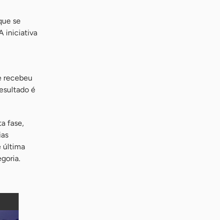
que se
 iniciativa
ae recebeu
resultado é
a fase,
ias
 última
goria.