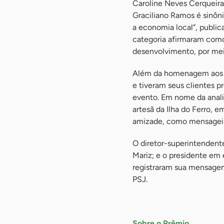
Caroline Neves Cerqueira,
Graciliano Ramos é sinô
a economia local”, publi
categoria afirmaram como 
desenvolvimento, por me
Além da homenagem aos v
e tiveram seus clientes 
evento. Em nome da anali
artesã da Ilha do Ferro, 
amizade, como mensageiro
O diretor-superintendente
Mariz; e o presidente em 
registraram sua mensagem
PSJ.
-
Sobre o Prêmio