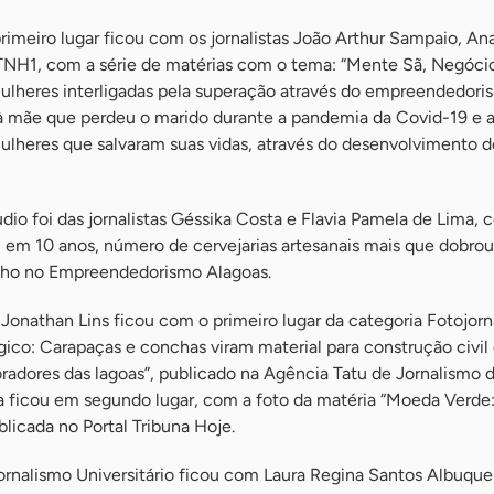
primeiro lugar ficou com os jornalistas João Arthur Sampaio, An
 TNH1, com a série de matérias com o tema: “Mente Sã, Negócio
mulheres interligadas pela superação através do empreendedori
 à mãe que perdeu o marido durante a pandemia da Covid-19 e 
 mulheres que salvaram suas vidas, através do desenvolvimento d
udio foi das jornalistas Géssika Costa e Flavia Pamela de Lima, 
: em 10 anos, número de cervejarias artesanais mais que dobrou
Olho no Empreendedorismo Alagoas.
onathan Lins ficou com o primeiro lugar da categoria Fotojorn
ico: Carapaças e conchas viram material para construção civil
radores das lagoas”, publicado na Agência Tatu de Jornalismo 
a ficou em segundo lugar, com a foto da matéria “Moeda Verde
blicada no Portal Tribuna Hoje.
Jornalismo Universitário ficou com Laura Regina Santos Albuqu