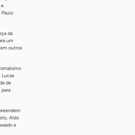
 e
o Paulo
nça da
para um
 em outros
Jornalismo
, Lucas
da de
 para
mpreendem
eto, Aldo
Casado e