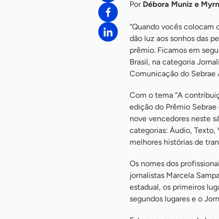
Por
Débora Muniz e Myrn
“Quando vocês colocam o 
dão luz aos sonhos das pe
prêmio. Ficamos em segun
Brasil, na categoria Jorna
Comunicação do Sebrae Al
Com o tema “A contribuiç
edição do Prêmio Sebrae 
nove vencedores neste sá
categorias: Áudio, Texto,
melhores histórias de tr
Os nomes dos profissionai
jornalistas Marcela Sampa
estadual, os primeiros lu
segundos lugares e o Jorn