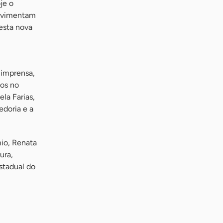
je o
movimentam
esta nova
imprensa,
os no
la Farias,
edoria e a
mio, Renata
ura,
stadual do