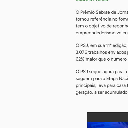
O Prêmio Sebrae de Jornal
tornou referência no fome
tem o objetivo de reconhe
empreendedorismo veicula
O PSJ, em sua 11ª edição,
3.076 trabalhos enviados p
62% maior que o número d
O PSJ segue agora para a 
seguem para a Etapa Naci
principais, leva para ca
geração, a ser acumula